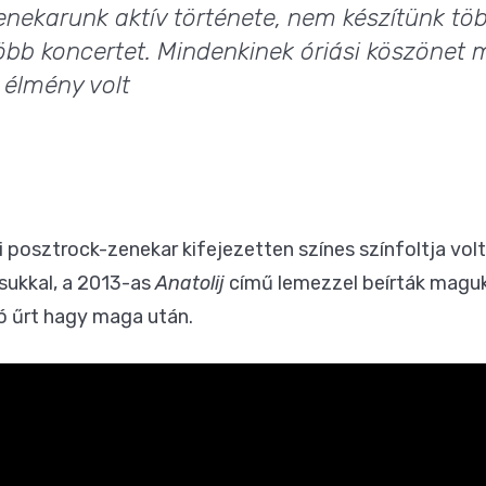
enekarunk aktív története, nem készítünk tö
bb koncertet. Mindenkinek óriási köszönet 
n élmény volt
 posztrock-zenekar kifejezetten színes színfoltja vo
ukkal, a 2013-as
Anatolij
című lemezzel beírták maguka
jó űrt hagy maga után.