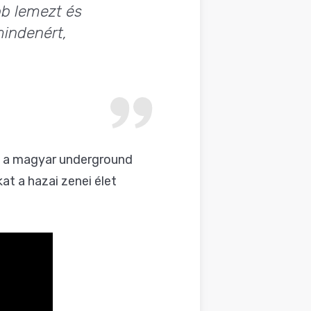
bb lemezt és
mindenért,
lt a magyar underground
t a hazai zenei élet