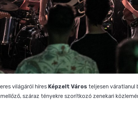
eres világáról híres
Képzelt Város
teljesen váratlanul 
 mellőző, száraz tényekre szorítkozó zenekari közlemé