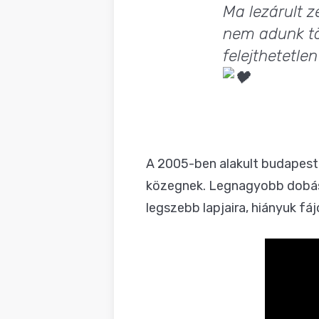
Ma lezárult z
nem adunk tö
felejthetetle
A 2005-ben alakult budapesti
közegnek. Legnagyobb dobás
legszebb lapjaira, hiányuk fá