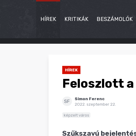
HÍREK
KRITIKÁK
BESZÁMOLÓK
HÍREK
KRITIKÁK
HÍREK
BESZÁMOLÓK
Feloszlott a
INTERJÚK
Simon Ferenc
PREMIEREK
SF
2022. szeptember 22.
KULT
képzelt város
MÁSVILÁG
Szűkszavú bejelentés