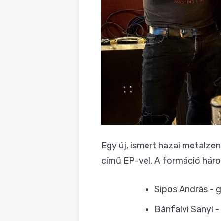
Egy új, ismert hazai metalze
című EP-vel. A formáció háro
Sipos András - gi
Bánfalvi Sanyi -