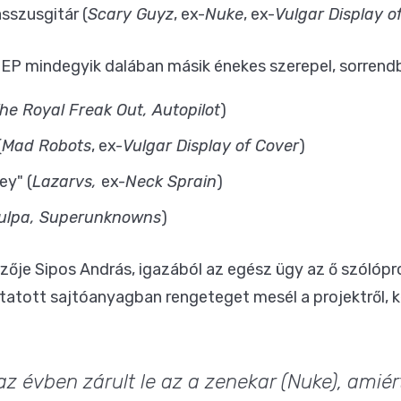
sszusgitár (
Scary Guyz
, ex-
Nuke
, ex-
Vulgar Display o
 mindegyik dalában másik énekes szerepel, sorrendb
he Royal Freak Out, Autopilot
)
(
Mad Robots
, ex-
Vulgar Display of Cover
)
ey" (
Lazarvs,
ex-
Neck Sprain
)
ulpa, Superunknowns
)
rzője Sipos András, igazából az egész ügy az ő szólópr
uttatott sajtóanyagban rengeteget mesél a projektről,
z évben zárult le az a zenekar (Nuke), amiér