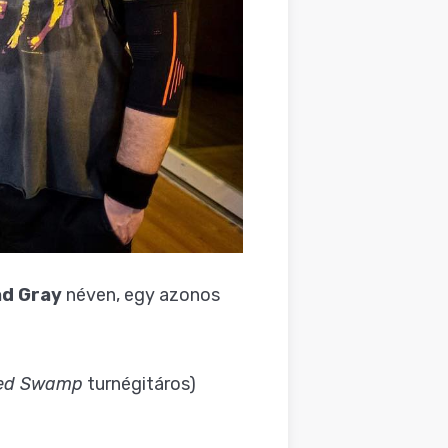
d Gray
néven, egy azonos
ed Swamp
turnégitáros)