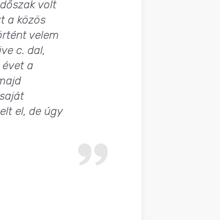
dőszak volt
t a közös
örtént velem
ve c. dal,
 évet a
majd
saját
elt el, de úgy