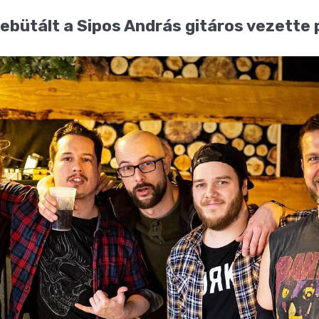
bütált a Sipos András gitáros vezette 