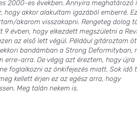
ljes 2000-es években. Annyira meghatározó i
 hogy akkor alakultam igazából emberré. Ez
rtam/akarom visszakapni. Rengeteg dolog t
lt 9 évben, hogy elkezdett megszületni a Revi
zen az első lett végül. Például gitároztam öt
ekkori bandámban a Strong Deformityban, 
erre-arra. De végig azt éreztem, hogy újra 
ne foglalkozni az önkifejezés miatt. Sok idő t
eg kellett érjen ez az egész arra, hogy
sen. Meg talán nekem is.