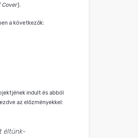
f Cover
).
en a következők:
ojektjének indult és abból
 kezdve az előzményekkel:
t éltünk-