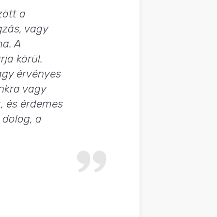
zött a
gzás, vagy
a. A
ja körül.
agy érvényes
inkra vagy
t, és érdemes
 dolog, a