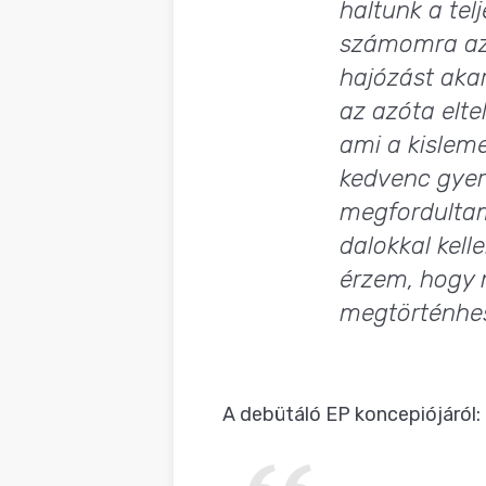
haltunk a te
számomra az,
hajózást aka
az azóta elte
ami a kisleme
kedvenc gyer
megfordultam 
dalokkal kelle
érzem, hogy m
megtörténhes
A debütáló EP koncepiójáról: