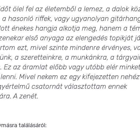
időt ölel fel az életemből a lemez, a dalok kö
 a hasonló riffek, vagy ugyanolyan gitárhan
ott énekes hangja alkotja meg, hanem a tém
zenekar első anyaga az elengedés topikját jár
rtom ezt, mivel szinte mindenre érvényes, v
tünk, a szeretteinkre, a munkánkra, a tárgya
. Ez az áramlat előbb vagy utóbb elér minke
 lenni. Mivel nekem ez egy kifejezetten nehéz
yértelmű csatornát választottam ennek
ra. A zenét.
ásra találásáról: