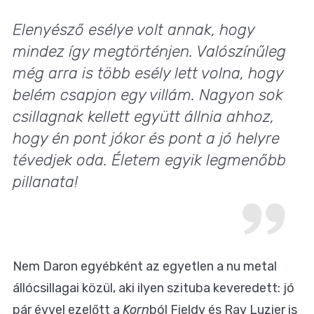
Elenyésző esélye volt annak, hogy
mindez így megtörténjen. Valószínűleg
még arra is több esély lett volna, hogy
belém csapjon egy villám. Nagyon sok
csillagnak kellett együtt állnia ahhoz,
hogy én pont jókor és pont a jó helyre
tévedjek oda. Életem egyik legmenőbb
pillanata!
Nem Daron egyébként az egyetlen a nu metal
állócsillagai közül, aki ilyen szituba keveredett: jó
pár évvel ezelőtt a
Korn
ból Fieldy és Ray Luzier is