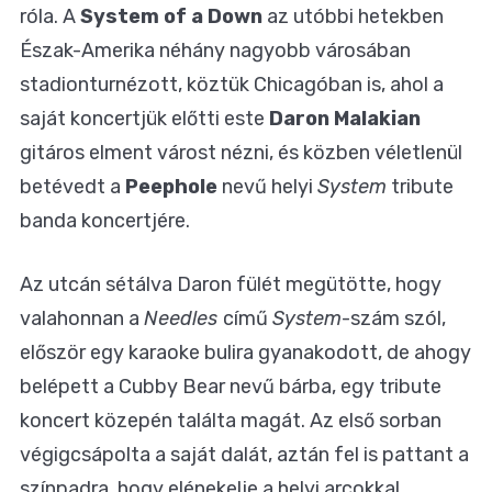
róla. A
System of a Down
az utóbbi hetekben
Észak-Amerika néhány nagyobb városában
stadionturnézott, köztük Chicagóban is, ahol a
saját koncertjük előtti este
Daron Malakian
gitáros elment várost nézni, és közben véletlenül
betévedt a
Peephole
nevű helyi
System
tribute
banda koncertjére.
Az utcán sétálva Daron fülét megütötte, hogy
valahonnan a
Needles
című
System
-szám szól,
először egy karaoke bulira gyanakodott, de ahogy
belépett a Cubby Bear nevű bárba, egy tribute
koncert közepén találta magát. Az első sorban
végigcsápolta a saját dalát, aztán fel is pattant a
színpadra, hogy elénekelje a helyi arcokkal