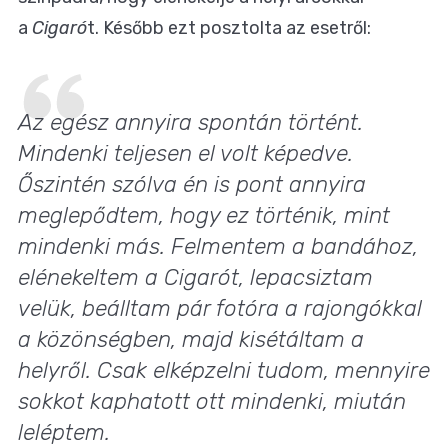
a
Cigaró
t. Később ezt posztolta az esetről:
Az egész annyira spontán történt.
Mindenki teljesen el volt képedve.
Őszintén szólva én is pont annyira
meglepődtem, hogy ez történik, mint
mindenki más. Felmentem a bandához,
elénekeltem a Cigarót, lepacsiztam
velük, beálltam pár fotóra a rajongókkal
a közönségben, majd kisétáltam a
helyről. Csak elképzelni tudom, mennyire
sokkot kaphatott ott mindenki, miután
leléptem.