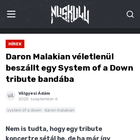
HÍREK
HÍREK
KRITIKÁK
Daron Malakian véletlenül
BESZÁMOLÓK
beszállt egy System of a Down
tribute bandába
INTERJÚK
PREMIEREK
Völgyesi Ádám
VÁ
2025. szeptember 6.
KULT
system of a down
daron malakian
MÁSVILÁG
Nem is tudta, hogy egy tribute
BLOG
koncertre sétál be, de ha már így