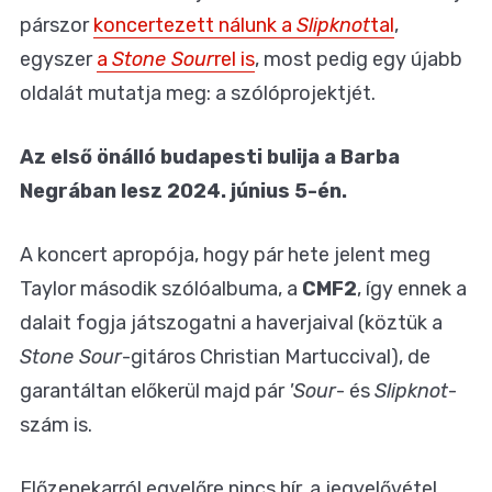
párszor
koncertezett nálunk a
Slipknot
tal
,
egyszer
a
Stone Sour
rel is
, most pedig egy újabb
oldalát mutatja meg: a szólóprojektjét.
Az első önálló budapesti bulija a Barba
Negrában lesz 2024. június 5-én.
A koncert apropója, hogy pár hete jelent meg
Taylor második szólóalbuma, a
CMF2
, így ennek a
dalait fogja játszogatni a haverjaival (köztük a
Stone Sour
-gitáros Christian Martuccival), de
garantáltan előkerül majd pár
'Sour
- és
Slipknot
-
szám is.
Előzenekarról egyelőre nincs hír, a jegyelővétel