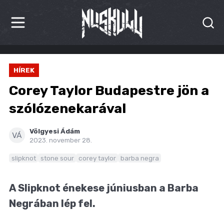
HÍREK
HÍREK
KRITIKÁK
Corey Taylor Budapestre jön a
BESZÁMOLÓK
szólózenekarával
INTERJÚK
Völgyesi Ádám
VÁ
2023. november 28.
PREMIEREK
slipknot
stone sour
corey taylor
barba negra
KULT
A Slipknot énekese júniusban a Barba
MÁSVILÁG
Negrában lép fel.
BLOG