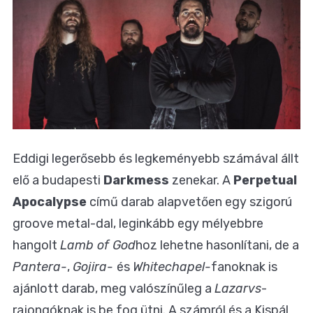
Eddigi legerősebb és legkeményebb számával állt
elő a budapesti
Darkmess
zenekar. A
Perpetual
Apocalypse
című darab alapvetően egy szigorú
groove metal-dal, leginkább egy mélyebbre
hangolt
Lamb of God
hoz lehetne hasonlítani, de a
Pantera-
,
Gojira-
és
Whitechapel-
fanoknak is
ajánlott darab, meg valószínűleg a
Lazarvs
-
rajongóknak is be fog ütni. A számról és a Kispál