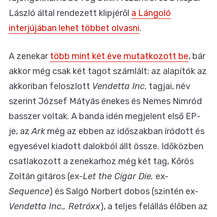
László által rendezett klipjéről
a Lángoló
interjújában lehet többet olvasni
.
A zenekar
több mint két éve mutatkozott be
, bár
akkor még csak két tagot számlált: az alapítók az
akkoriban feloszlott
Vendetta Inc.
tagjai, név
szerint József Mátyás énekes és Nemes Nimród
basszer voltak. A banda idén megjelent első EP-
je, az
Ark
még az ebben az időszakban íródott és
egyesével kiadott dalokból állt össze. Időközben
csatlakozott a zenekarhoz még két tag, Kőrös
Zoltán gitáros (ex-
Let the Cigar Die,
ex-
Sequence
) és Salgó Norbert dobos (szintén ex-
Vendetta Inc., Retröxx
), a teljes felállás élőben az