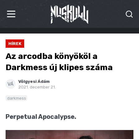
HÍREK
HÍREK
KRITIKÁK
Az arcodba könyököl a
BESZÁMOLÓK
Darkmess új klipes száma
INTERJÚK
Völgyesi Ádám
VÁ
2021. december 21.
PREMIEREK
darkmess
KULT
Perpetual Apocalypse.
MÁSVILÁG
BLOG