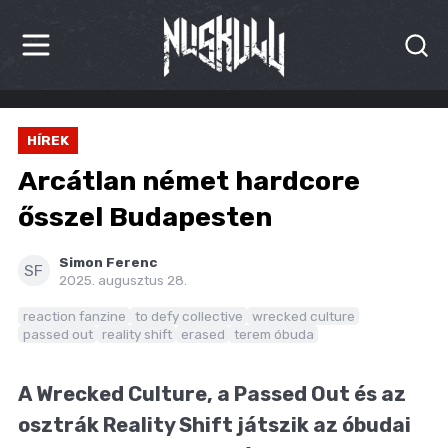
HÍREK
HÍREK
KRITIKÁK
Arcátlan német hardcore
BESZÁMOLÓK
ősszel Budapesten
INTERJÚK
Simon Ferenc
SF
2025. augusztus 28.
PREMIEREK
reaction fanzine
to defy collective
wrecked culture
passed out
reality shift
erased
terem óbuda
KULT
MÁSVILÁG
A Wrecked Culture, a Passed Out és az
osztrák Reality Shift játszik az óbudai
BLOG