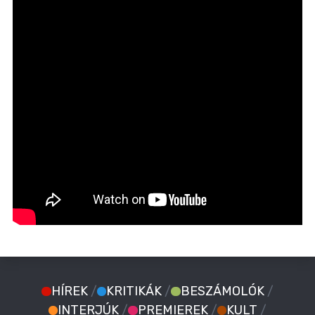
HÍREK
/
KRITIKÁK
/
BESZÁMOLÓK
/
INTERJÚK
/
PREMIEREK
/
KULT
/