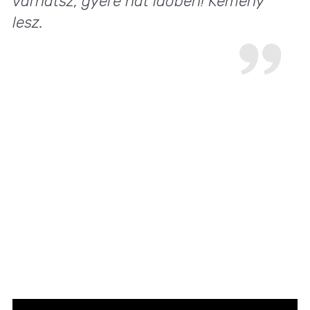
várhatsz, gyere hát időben! Kemény
lesz.