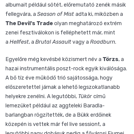
albumait például sötét, előremutató zenék másik
fellegvára, a
Season of Mist
adta ki, miközben a
The Devil's Trade
olyan meghatározó extrém
zenei fesztiválokon is felléphetett már, mint
a
Hellfest
, a
Brutal Assault
vagy a
Roadburn.
Egyelőre még kevésbé közismert név a
Törzs
, a
hazai instrumentális poszt-rock egyik kiválósága.
A bő tíz éve működő trió sajátossága, hogy
előszeretettel járnak a lehető legszokatlanabb
helyekre zenélni. A legutóbbi,
Tükör
című
lemezüket például az aggteleki Baradla-
barlangban rögzítették, de a Bükk erdőinek
közepén is vettek már fel live sessiont, a
legutóbbi nagy dobásuk pedig a fővárosi Fiumei