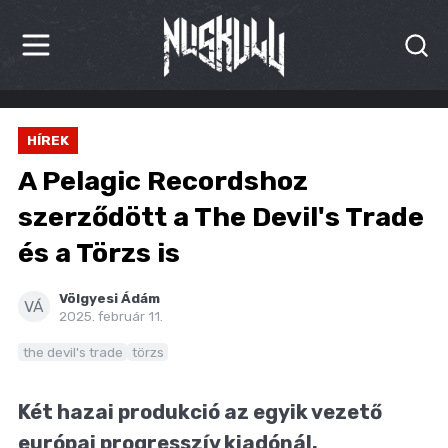
HÍREK
HÍREK
KRITIKÁK
A Pelagic Recordshoz
BESZÁMOLÓK
szerződött a The Devil's Trade
és a Törzs is
INTERJÚK
PREMIEREK
Völgyesi Ádám
VÁ
2025. február 11.
KULT
the devil's trade
törzs
MÁSVILÁG
Két hazai produkció az egyik vezető
BLOG
európai progresszív kiadónál.