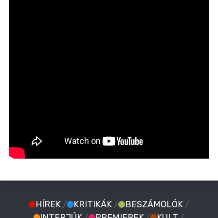
HÍREK
/
KRITIKÁK
/
BESZÁMOLÓK
/
INTERJÚK
/
PREMIEREK
/
KULT
/