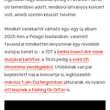
úti temetőben adott, rendkívül látványos koncert
volt, amiről szintén készült felvétel.
Mindkét zenekartól várható egy-egy új album
2025-ben a Pelagic kiadásában, valamint
tavasszal mindketten lenyomnak egy rövidebb
európai turnét is - a
TDT
a
berlini
Insect Ark
noise
duójával karöltve
, a
Törzs
pedig
a svéd
Oh
Hiroshima
vendégeként
. Utóbbinak van pár
bejelentett hazai koncertje is, legközelebb
március 1-jén Esztergomban
játszanak, és nyáron
ott lesznek a Fishing On Orfűn
is.