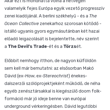
Akár ezt is mondhatta volna a hétvégén
valamelyik fejes Európa egyik vezető progresszív
zenei kiadójánál. A berlini székhelyű - és a
The
Ocean Collective
zenekarhoz szorosan kötődő -
istálló ugyanis gyors egymásutánban két hazai
előadó leigazolását is bejelentette, név szerint
a
The Devil's Trade
-ét és a
Törzs
ét.
Előbbit nemhogy itthon, de nagyon külföldön
sem kell már bemutatni: az elsősorban Makó
Dávid (ex-
Haw
, ex-
Stereochrist
) énekes-
dalszerzői szólóprojektjeként működő, de néha
egyéb zenésztársakkal is kiegészülő doom folk-
formáció már jó ideje benne van európai
underground vérkeringésben. Dávid legutóbbi