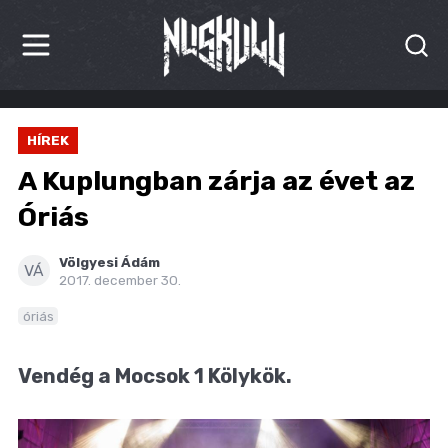
HÍREK
HÍREK
KRITIKÁK
A Kuplungban zárja az évet az
BESZÁMOLÓK
Óriás
INTERJÚK
Völgyesi Ádám
VÁ
2017. december 30.
PREMIEREK
óriás
KULT
Vendég a Mocsok 1 Kölykök.
MÁSVILÁG
BLOG