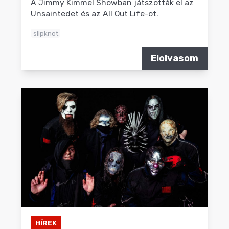
A Jimmy Kimmel Showban játszották el az
Unsaintedet és az All Out Life-ot.
slipknot
Elolvasom
HÍREK