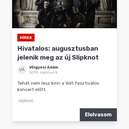
HÍREK
Hivatalos: augusztusban
jelenik meg az új Slipknot
Völgyesi Ádám
VÁ
2019. március 4.
Tehát nem lesz kinn a Volt fesztiválos
koncert előtt.
slipknot
Elolvasom