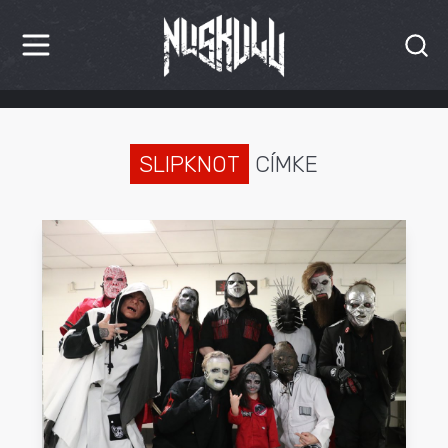
HÍREK
KRITIKÁK
SLIPKNOT
CÍMKE
BESZÁMOLÓK
INTERJÚK
PREMIEREK
KULT
MÁSVILÁG
BLOG