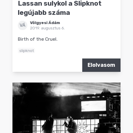
Lassan sulykol a Slipknot
legújabb száma
Völgyesi Ádám
VÁ
2019. augusztus 6.
Birth of the Cruel.
slipknot
Elolvasom