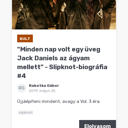
KULT
"Minden nap volt egy üveg
Jack Daniels az ágyam
mellett" - Slipknot-biográfia
#4
Rabotka Gábor
RG
2019. május 25.
Újjáépíteni mindent, avagy a Vol. 3 éra.
slipknot
Elolvasom