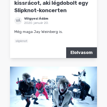
kissrácot, aki légdobolt egy
Slipknot-koncerten
Völgyesi Ádám
VÁ
2020. január 20.
Még maga Jay Weinberg is.
slipknot
Elolvasom