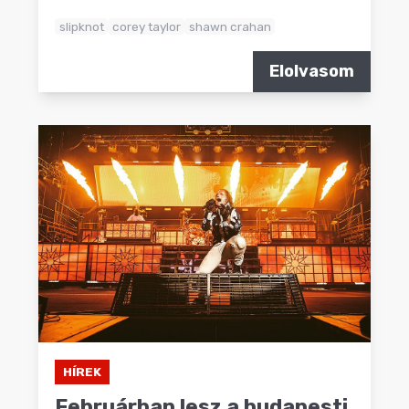
slipknot
corey taylor
shawn crahan
Elolvasom
HÍREK
Februárban lesz a budapesti