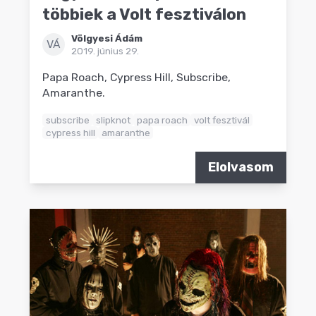
többiek a Volt fesztiválon
Völgyesi Ádám
VÁ
2019. június 29.
Papa Roach, Cypress Hill, Subscribe,
Amaranthe.
subscribe
slipknot
papa roach
volt fesztivál
cypress hill
amaranthe
Elolvasom