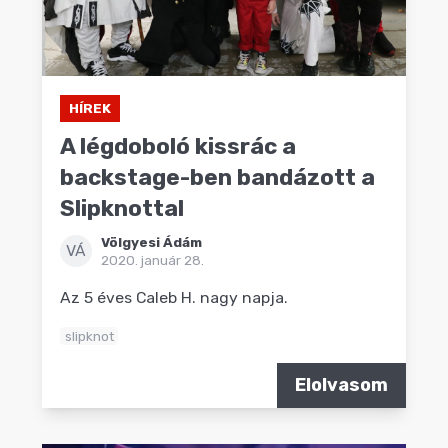
HÍREK
A légdoboló kissrác a
backstage-ben bandázott a
Slipknottal
Völgyesi Ádám
VÁ
2020. január 28.
Az 5 éves Caleb H. nagy napja.
slipknot
Elolvasom