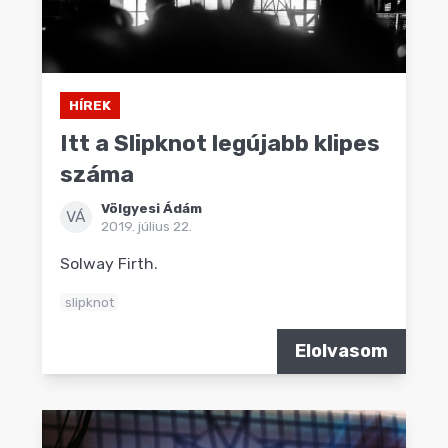
HÍREK
Itt a Slipknot legújabb klipes
száma
Völgyesi Ádám
VÁ
2019. július 22.
Solway Firth.
slipknot
Elolvasom