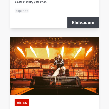
szerelemgyereke.
slipknot
Elolvasom
HÍREK