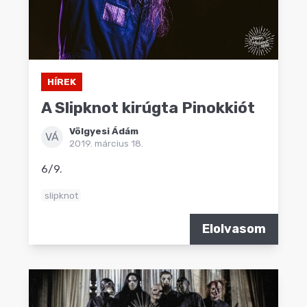
HÍREK
A Slipknot kirúgta Pinokkiót
Völgyesi Ádám
VÁ
2019. március 18.
6/9.
slipknot
Elolvasom