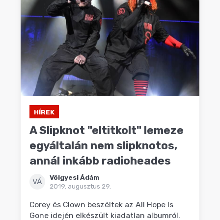
HÍREK
A Slipknot "eltitkolt" lemeze
egyáltalán nem slipknotos,
annál inkább radioheades
Völgyesi Ádám
VÁ
2019. augusztus 29.
Corey és Clown beszéltek az All Hope Is
Gone idején elkészült kiadatlan albumról.