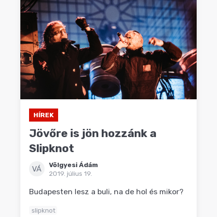
HÍREK
Jövőre is jön hozzánk a
Slipknot
Völgyesi Ádám
VÁ
2019. július 19.
Budapesten lesz a buli, na de hol és mikor?
slipknot