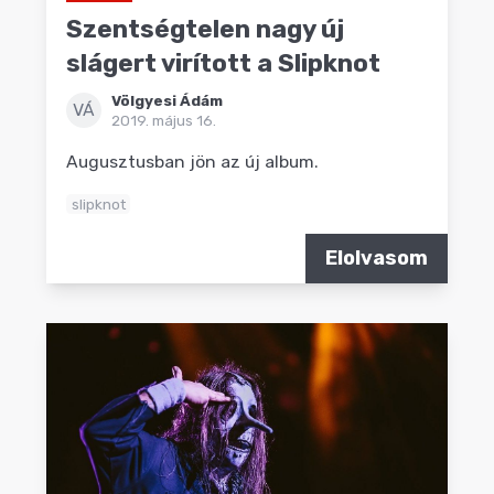
Szentségtelen nagy új
slágert virított a Slipknot
Völgyesi Ádám
VÁ
2019. május 16.
Augusztusban jön az új album.
slipknot
Elolvasom