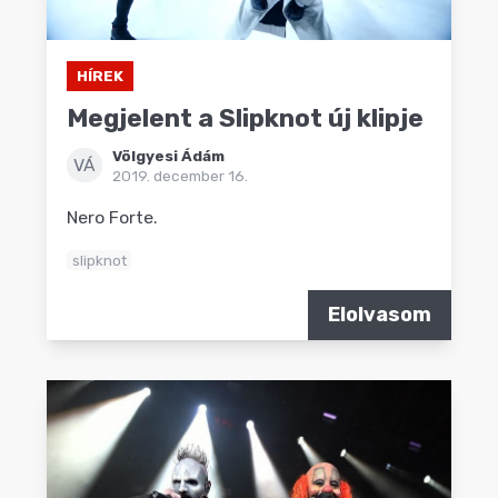
HÍREK
Megjelent a Slipknot új klipje
Völgyesi Ádám
VÁ
2019. december 16.
Nero Forte.
slipknot
Elolvasom