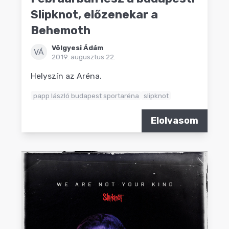
Slipknot, előzenekar a
Behemoth
Völgyesi Ádám
VÁ
2019. augusztus 22.
Helyszín az Aréna.
papp lászló budapest sportaréna
slipknot
Elolvasom