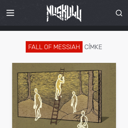
HÍREK
KRITIKÁK
FALL OF MESSIAH
CÍMKE
BESZÁMOLÓK
INTERJÚK
PREMIEREK
KULT
MÁSVILÁG
BLOG