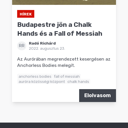
HÍREK
Budapestre jön a Chalk
Hands és a Fall of Messiah
Radó Richárd
RR
2022. augusztus 23.
Az Aurórában megrendezett kesergésen az
Anchorless Bodies melegít.
anchorless bodies
fall of messiah
auróra közösségi központ
chalk hands
Elolvasom