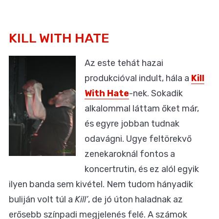
KILL WITH HATE
Az este tehát hazai
produkcióval indult, hála a
Kill
With Hate
-nek. Sokadik
alkalommal láttam őket már,
és egyre jobban tudnak
odavágni. Ugye feltörekvő
zenekaroknál fontos a
koncertrutin, és ez alól egyik
ilyen banda sem kivétel. Nem tudom hányadik
buliján volt túl a
Kill’
, de jó úton haladnak az
erősebb színpadi megjelenés felé. A számok