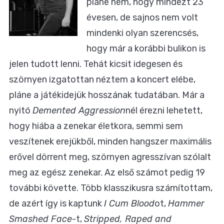
pláne nem, hogy mindezt 23
évesen, de sajnos nem volt
mindenki olyan szerencsés,
hogy már a korábbi bulikon is
jelen tudott lenni. Tehát kicsit idegesen és
szörnyen izgatottan néztem a koncert elébe,
pláne a játékidejük hosszának tudatában. Már a
nyitó
Demented Aggression
nél érezni lehetett,
hogy hiába a zenekar életkora, semmi sem
veszítenek erejükből, minden hangszer maximális
erővel dörrent meg, szörnyen agresszívan szólalt
meg az egész zenekar. Az első számot pedig 19
további követte. Több klasszikusra számítottam,
de azért így is kaptunk
I Cum Blood
ot,
Hammer
Smashed Face
-t,
Stripped, Raped and