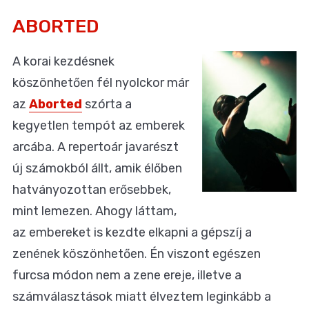
ABORTED
A korai kezdésnek
köszönhetően fél nyolckor már
az
Aborted
szórta a
kegyetlen tempót az emberek
arcába. A repertoár javarészt
új számokból állt, amik élőben
hatványozottan erősebbek,
mint lemezen. Ahogy láttam,
az embereket is kezdte elkapni a gépszíj a
zenének köszönhetően. Én viszont egészen
furcsa módon nem a zene ereje, illetve a
számválasztások miatt élveztem leginkább a