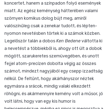
koncertet, hanem a színpadon folyó események
miatt. Az egész keménység hátterében valami
szörnyen komikus dolog bújt meg, amiről
valószínűleg csak a zenekar tudott, és lépten-
nyomon nevetésben törtek ki a számok közben.
Legelőször talán a dobos
Ken Bedene
váltotta ki
a nevetést a többiekből is, ahogy ott ült a dobok
mögött, szarukeretes szemüvegében, és unott
fejjel atom-precízen dobolta végig az összes
számot, mindezt nagyjából egy csepp izzadtság
nélkül. De feltűnt, hogy akárhányszor néztek
egymásra a srácok, mindig valaki elkezdett
röhögni, és akármennyire kemény volt a műsor, jó
volt látni, hogy van egy kis humor is
belecsempészve, mégha ez nincs is megosztva a