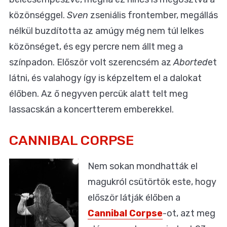
közönséggel.
Sven
zseniális frontember, megállás
nélkül buzdította az amúgy még nem túl lelkes
közönséget, és egy percre nem állt meg a
színpadon. Először volt szerencsém az
Aborted
et
látni, és valahogy így is képzeltem el a dalokat
élőben. Az ő negyven percük alatt telt meg
lassacskán a koncertterem emberekkel.
CANNIBAL CORPSE
Nem sokan mondhatták el
magukról csütörtök este, hogy
először látják élőben a
Cannibal Corpse
-ot, azt meg