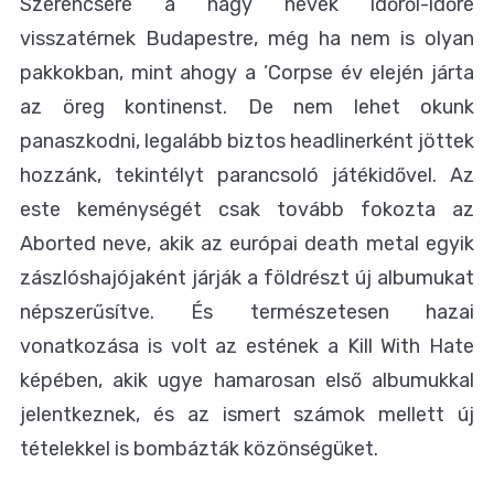
Szerencsére a nagy nevek időről-időre
visszatérnek Budapestre, még ha nem is olyan
pakkokban, mint ahogy a ’Corpse év elején járta
az öreg kontinenst. De nem lehet okunk
panaszkodni, legalább biztos headlinerként jöttek
hozzánk, tekintélyt parancsoló játékidővel. Az
este keménységét csak tovább fokozta az
Aborted neve, akik az európai death metal egyik
zászlóshajójaként járják a f
öldrészt új albumukat
népszerűsítve. És természetesen hazai
vonatkozása is volt az estének a Kill With Hate
képében, akik ugye hamarosan első albumukkal
jelentkeznek, és az ismert számok mellett új
tételekkel is bombázták közönségüket.