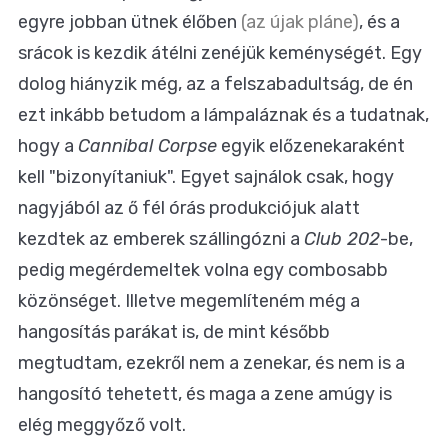
egyre jobban ütnek élőben
(az újak pláne)
, és a
srácok is kezdik átélni zenéjük keménységét. Egy
dolog hiányzik még, az a felszabadultság, de én
ezt inkább betudom a lámpaláznak és a tudatnak,
hogy a
Cannibal Corpse
egyik előzenekaraként
kell "bizonyítaniuk". Egyet sajnálok csak, hogy
nagyjából az ő fél órás produkciójuk alatt
kezdtek az emberek szállingózni a
Club 202
-be,
pedig megérdemeltek volna egy combosabb
közönséget. Illetve megemlíteném még a
hangosítás parákat is, de mint később
megtudtam, ezekről nem a zenekar, és nem is a
hangosító tehetett, és maga a zene amúgy is
elég meggyőző volt.