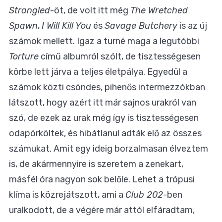
Strangled
-öt, de volt itt még
The Wretched
Spawn
,
I Will Kill You
és
Savage Butchery
is az új
számok mellett. Igaz a turné maga a legutóbbi
Torture
című albumról szólt, de tisztességesen
körbe lett járva a teljes életpálya. Egyedül a
számok közti csöndes, pihenős intermezzókban
látszott, hogy azért itt már sajnos urakról van
szó, de ezek az urak még így is tisztességesen
odapörköltek, és hibátlanul adták elő az összes
számukat. Amit egy ideig borzalmasan élveztem
is, de akármennyire is szeretem a zenekart,
másfél óra nagyon sok belőle. Lehet a trópusi
klíma is közrejátszott, ami a
Club 202
-ben
uralkodott, de a végére már attól elfáradtam,