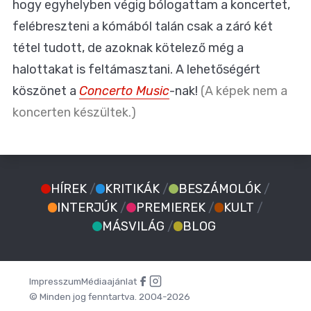
hogy egyhelyben végig bólogattam a koncertet,
felébreszteni a kómából talán csak a záró két
tétel tudott, de azoknak kötelező még a
halottakat is feltámasztani. A lehetőségért
köszönet a
Concerto Music
-nak!
(A képek nem a
koncerten készültek.)
HÍREK
/
KRITIKÁK
/
BESZÁMOLÓK
/
INTERJÚK
/
PREMIEREK
/
KULT
/
MÁSVILÁG
/
BLOG
Impresszum
Médiaajánlat
© Minden jog fenntartva. 2004-2026