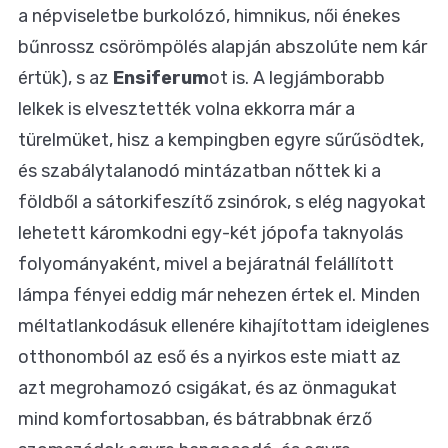
a népviseletbe burkolózó, himnikus, női énekes
bűnrossz csörömpölés alapján abszolúte nem kár
értük), s az
Ensiferum
ot is. A legjámborabb
lelkek is elvesztették volna ekkorra már a
türelmüket, hisz a kempingben egyre sűrűsödtek,
és szabálytalanodó mintázatban nőttek ki a
földből a sátorkifeszítő zsinórok, s elég nagyokat
lehetett káromkodni egy-két jópofa taknyolás
folyományaként, mivel a bejáratnál felállított
lámpa fényei eddig már nehezen értek el. Minden
méltatlankodásuk ellenére kihajítottam ideiglenes
otthonomból az eső és a nyirkos este miatt az
azt megrohamozó csigákat, és az önmagukat
mind komfortosabban, és bátrabbnak érző