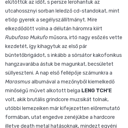
elütöttük az időt, s persze lerohantuk az
utcahossznyi sorban leledző cd-standokat, mint
etióp gyerek a segélyszállítmányt. Mire
elkezdődött volna a délután háromra kiírt
Rubufaso Mukufo
műsora, irtó nagy esőzés vette
kezdetét, így kihagytuk az első pár
büntetőbrigádot, s inkább a sörsátor kakofonikus
hangzavarába ástuk be magunkat, becsületet
süllyeszteni. A nap első fellépője számunkra a
Marasmus
albumával a mezőnyből kiemelkedő
minőségű művet alkotott belga
LENG TCH’E
volt, akik brutális grindcore muzsikát tolnak,
utóbbi lemezeiken már kifejezetten előremutató
formában, utat engedve zenéjükbe a hardcore
illetve death metal hatásoknak, mindezt egyéni