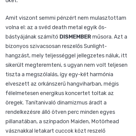
őket.
Amit viszont semmi pénzért nem mulasztottam
volna el: az a svéd death metal egyik ős-
bástyájának számító
DISMEMBER
műsora. Azt a
bizonyos szivacsosan reszelős Sunlight-
hangzást, mely teljességgel jellegzetes náluk, itt
sikerült megteremteni, s ugyan nem volt teljesen
tiszta a megszólalás, így egy-két harmónia
elveszett az orkánszerű hangviharban, mégis
félelmetesen energikus koncertet toltak az
öregek. Tanítanivaló dinamizmus áradt a
rendelkezésre álló ötven perc minden egyes
pillanatában, a színpadon Maiden, Motörhead
vásznakkal letakart cuccok közt reszelő