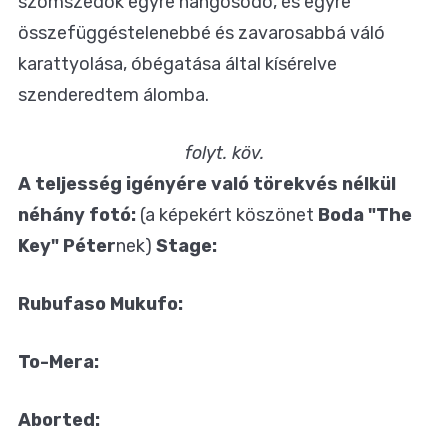
szomszédok egyre hangosodó, és egyre
összefüggéstelenebbé és zavarosabbá váló
karattyolása, óbégatása által kísérelve
szenderedtem álomba.
folyt. köv.
A teljesség igényére való törekvés nélkül
néhány fotó:
(a képekért köszönet
Boda "The
Key" Péter
nek)
Stage:
Rubufaso Mukufo:
To-Mera:
Aborted: