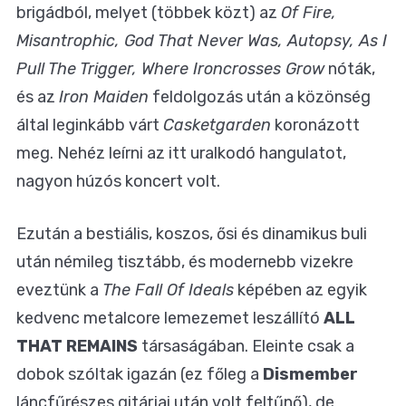
brigádból, melyet (többek közt) az
Of Fire,
Misantrophic, God That Never Was, Autopsy, As I
Pull The Trigger, Where Ironcrosses Grow
nóták,
és az
Iron Maiden
feldolgozás után a közönség
által leginkább várt
Casketgarden
koronázott
meg. Nehéz leírni az itt uralkodó hangulatot,
nagyon húzós koncert volt.
Ezután a bestiális, koszos, ősi és dinamikus buli
után némileg tisztább, és modernebb vizekre
eveztünk a
The Fall Of Ideals
képében az egyik
kedvenc metalcore lemezemet leszállító
ALL
THAT REMAINS
társaságában. Eleinte csak a
dobok szóltak igazán (ez főleg a
Dismember
láncfűrészes gitárjai után volt feltűnő), de