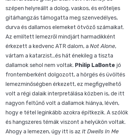
szépen helyreállt a dolog, vaskos, és erőteljes
gitárhangzás támogatta meg szenvedélyes,
durva és dallamos elemeket ötvöző számaikat.
Az említett lemezről mindjárt harmadikként
érkezett a kedvenc ATR dalom, a
Not Alone
,
vártam a katarzist…és hát énekileg a tiszta
dallamok sehol nem voltak.
Philip LaBonte
jó
frontemberként dolgozott, a hörgés és üvöltés
lemezminőségben érkezett, ez megfigyelhető
volt a régi dalaik interpretálása közben is, de itt
nagyon feltűnő volt a dallamok hiánya, lévén,
hogy e tétel leginkább azokra építkezik. A szólók
és hangszeres témák viszont a helyükön voltak.
Ahogy a lemezen, úgy itt is az
It Dwells In Me