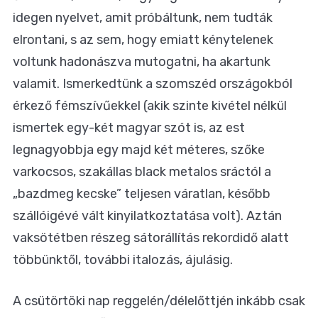
idegen nyelvet, amit próbáltunk, nem tudták
elrontani, s az sem, hogy emiatt kénytelenek
voltunk hadonászva mutogatni, ha akartunk
valamit. Ismerkedtünk a szomszéd országokból
érkező fémszívűekkel (akik szinte kivétel nélkül
ismertek egy-két magyar szót is, az est
legnagyobbja egy majd két méteres, szőke
varkocsos, szakállas black metalos sráctól a
„bazdmeg kecske” teljesen váratlan, később
szállóigévé vált kinyilatkoztatása volt). Aztán
vaksötétben részeg sátorállítás rekordidő alatt
többünktől, további italozás, ájulásig.
A csütörtöki nap reggelén/délelőttjén inkább csak