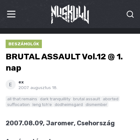
HÍREK
BESZÁMOLÓK
KRITIKÁK
BRUTAL ASSAULT Vol.12 @ 1.
BESZÁMOLÓK
nap
INTERJÚK
ex
E
2007. augusztus 18.
PREMIEREK
all that remains
dark tranquillity
brutal assault
aborted
suffocation
leng tch'e
dodheimsgard
dismember
KULT
MÁSVILÁG
2007.08.09, Jaromer, Csehország
BLOG