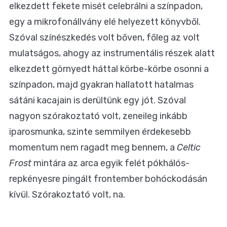
elkezdett fekete misét celebrálni a színpadon,
egy a mikrofonállvány elé helyezett könyvből.
Szóval színészkedés volt bőven, főleg az volt
mulatságos, ahogy az instrumentális részek alatt
elkezdett görnyedt háttal körbe-körbe osonni a
színpadon, majd gyakran hallatott hatalmas
sátáni kacajain is derültünk egy jót. Szóval
nagyon szórakoztató volt, zeneileg inkább
iparosmunka, szinte semmilyen érdekesebb
momentum nem ragadt meg bennem, a
Celtic
Frost
mintára az arca egyik felét pókhálós-
repkényesre pingált frontember bohóckodásán
kívül. Szórakoztató volt, na.