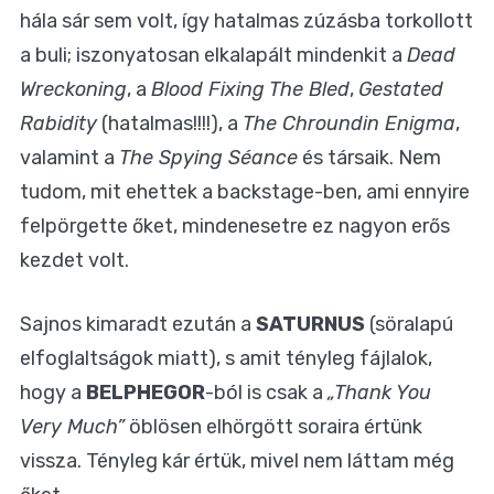
hála sár sem volt, így hatalmas zúzásba torkollott
a buli; iszonyatosan elkalapált mindenkit a
Dead
Wreckoning
, a
Blood Fixing The Bled
,
Gestated
Rabidity
(hatalmas!!!!), a
The Chroundin Enigma
,
valamint a
The Spying Séance
és társaik. Nem
tudom, mit ehettek a backstage-ben, ami ennyire
felpörgette őket, mindenesetre ez nagyon erős
kezdet volt.
Sajnos kimaradt ezután a
SATURNUS
(söralapú
elfoglaltságok miatt), s amit tényleg fájlalok,
hogy a
BELPHEGOR
-ból is csak a
„Thank You
Very Much”
öblösen elhörgött soraira értünk
vissza. Tényleg kár értük, mivel nem láttam még