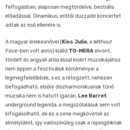
felfogásban, alaposan megtördelve, bestiális
előadással. Dinamikus, erőtől duzzadó koncertet
adtak az eső ellenére is.
A magyar énekesnővel (
Kiss Julie
, a
Without
Face
-ben volt anno) kiálló
TO-MERA
elvont,
tördelt és angyali áriázással kísért muzsikájához
nem éppen a fesztiválok körülményei a
legmegfelelőbbek, s ez a rétegzett, nehezen
befogadható, elsőre diszharmonikusnak tűnő
muzsika nem is hatott igazán.
Lee Barret
underground legenda, a megszólalásuk sem volt
kifogásolható, de ez a zene megköveteli az
elmélyülést, így valószínűleg csak a rajongóiknak