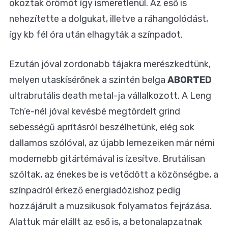
okoztak örömöt így ismeretlenül. Az eső is
nehezítette a dolgukat, illetve a ráhangolódást,
így kb fél óra után elhagyták a színpadot.
Ezután jóval zordonabb tájakra merészkedtünk,
melyen utaskísérőnek a szintén belga
ABORTED
ultrabrutális death metal-ja vállalkozott. A Leng
Tch’e-nél jóval kevésbé megtördelt grind
sebességű aprításról beszélhetünk, elég sok
dallamos szólóval, az újabb lemezeiken már némi
modernebb gitártémával is ízesítve. Brutálisan
szóltak, az énekes be is vetődött a közönségbe, a
színpadról érkező energiadózishoz pedig
hozzájárult a muzsikusok folyamatos fejrázása.
Alattuk már elállt az eső is, a betonalapzatnak