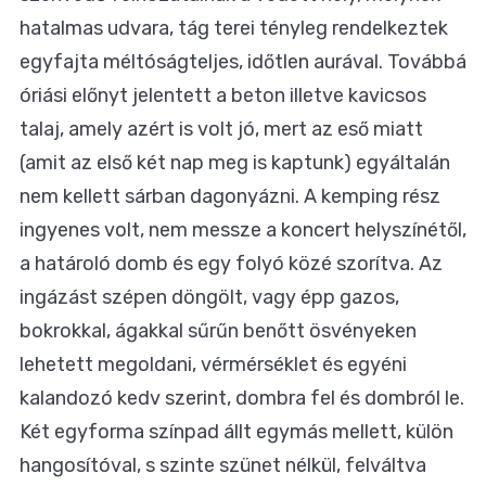
hatalmas udvara, tág terei tényleg rendelkeztek
egyfajta méltóságteljes, időtlen aurával. Továbbá
óriási előnyt jelentett a beton illetve kavicsos
talaj, amely azért is volt jó, mert az eső miatt
(amit az első két nap meg is kaptunk) egyáltalán
nem kellett sárban dagonyázni. A kemping rész
ingyenes volt, nem messze a koncert helyszínétől,
a határoló domb és egy folyó közé szorítva. Az
ingázást szépen döngölt, vagy épp gazos,
bokrokkal, ágakkal sűrűn benőtt ösvényeken
lehetett megoldani, vérmérséklet és egyéni
kalandozó kedv szerint, dombra fel és dombról le.
Két egyforma színpad állt egymás mellett, külön
hangosítóval, s szinte szünet nélkül, felváltva