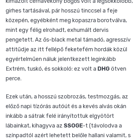
kimázolt cérnavékony bőgős volt a legsokkolóbb,
girhes tartásával, pár hosszú tinccsel a feje
közepén, egyébként meg kopaszra borotválva,
mint egy félig elrohadt, exhumált dervis
pengetett. Az ős-black metal támadó, agresszív
attitűdje az itt fellépő feketefém hordák közül
egyértelműen náluk jelentkezett leginkább
Extrém, tuskó, és sokkoló: ez volt a
DHG
ötven
perce.
Ezek után, a hosszú szobrozás, testmozgás, az
előző napi tízórás autóút és a kevés alvás okán
inkább a sátrak felé irányítottuk elgyötört
lábainkat, kihagyva az
SSOGE
-t (távolodva a
színpadtól azért lehetett belőle hallani valamit, s