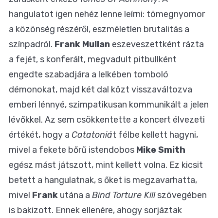
hangulatot igen nehéz lenne leírni: tömegnyomor
a közönség részéről, eszméletlen brutalitás a
színpadról.
Frank Mullan
eszeveszettként rázta
a fejét, s konferált, megvadult pitbullként
engedte szabadjára a lelkében tomboló
démonokat, majd két dal közt visszaváltozva
emberi lénnyé, szimpatikusan kommunikált a jelen
lévőkkel. Az sem csökkentette a koncert élvezeti
értékét, hogy a
Catatoniá
t félbe kellett hagyni,
mivel a fekete bőrű istendobos
Mike Smith
egész mást játszott, mint kellett volna. Ez kicsit
betett a hangulatnak, s őket is megzavarhatta,
mivel
Frank
utána a
Bind Torture Kill
szövegében
is bakizott. Ennek ellenére, ahogy sorjáztak