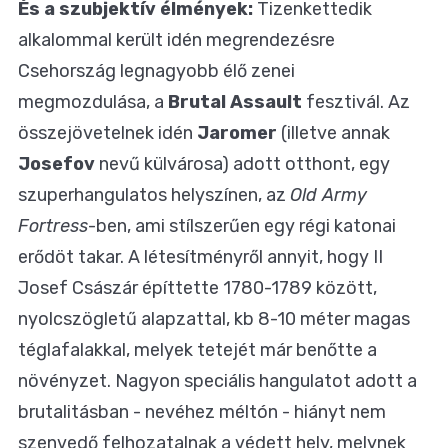
És a szubjektív élmények:
Tizenkettedik
alkalommal került idén megrendezésre
Csehország legnagyobb élő zenei
megmozdulása, a
Brutal Assault
fesztivál. Az
összejövetelnek idén
Jaromer
(illetve annak
Josefov
nevű külvárosa) adott otthont, egy
szuperhangulatos helyszínen, az
Old Army
Fortress
-ben, ami stílszerűen egy régi katonai
erődöt takar. A létesítményről annyit, hogy II
Josef Császár építtette 1780-1789 között,
nyolcszögletű alapzattal, kb 8-10 méter magas
téglafalakkal, melyek tetejét már benőtte a
növényzet. Nagyon speciális hangulatot adott a
brutalitásban - nevéhez méltón - hiányt nem
szenvedő felhozatalnak a védett hely, melynek