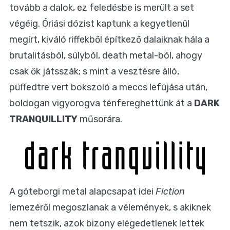
tovább a dalok, ez feledésbe is merült a set
végéig. Óriási dózist kaptunk a kegyetlenül
megírt, kiváló riffekből építkező dalaiknak hála a
brutalitásból, súlyból, death metal-ból, ahogy
csak ők játsszák; s mint a vesztésre álló,
püffedtre vert bokszoló a meccs lefújása után,
boldogan vigyorogva ténfereghettünk át a
DARK
TRANQUILLITY
műsorára.
A göteborgi metal alapcsapat idei
Fiction
lemezéről megoszlanak a vélemények, s akiknek
nem tetszik, azok bizony elégedetlenek lettek