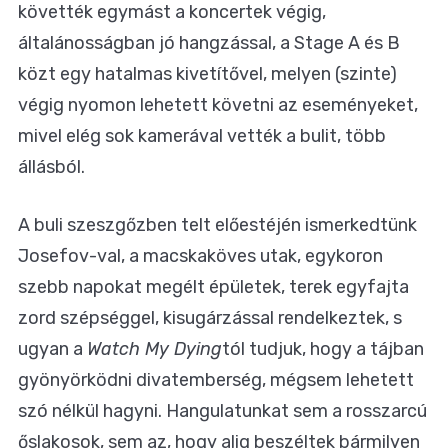
követték egymást a koncertek végig,
általánosságban jó hangzással, a Stage A és B
közt egy hatalmas kivetítővel, melyen (szinte)
végig nyomon lehetett követni az eseményeket,
mivel elég sok kamerával vették a bulit, több
állásból.
A buli szeszgőzben telt előestéjén ismerkedtünk
Josefov-val, a macskaköves utak, egykoron
szebb napokat megélt épületek, terek egyfajta
zord szépséggel, kisugárzással rendelkeztek, s
ugyan a
Watch My Dying
tól tudjuk, hogy a tájban
gyönyörködni divatemberség, mégsem lehetett
szó nélkül hagyni. Hangulatunkat sem a rosszarcú
őslakosok, sem az, hogy alig beszéltek bármilyen