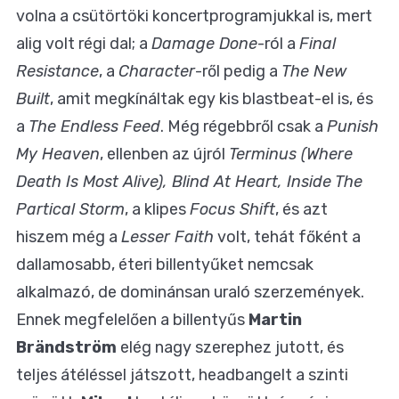
volna a csütörtöki koncertprogramjukkal is, mert
alig volt régi dal; a
Damage Done
-ról a
Final
Resistance
, a
Character
-ről pedig a
The New
Built
, amit megkínáltak egy kis blastbeat-el is, és
a
The Endless Feed
. Még régebbről csak a
Punish
My Heaven
, ellenben az újról
Terminus (Where
Death Is Most Alive), Blind At Heart, Inside The
Partical Storm
, a klipes
Focus Shift
, és azt
hiszem még a
Lesser Faith
volt, tehát főként a
dallamosabb, éteri billentyűket nemcsak
alkalmazó, de dominánsan uraló szerzemények.
Ennek megfelelően a billentyűs
Martin
Brändström
elég nagy szerephez jutott, és
teljes átéléssel játszott, headbangelt a szinti