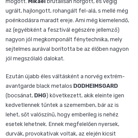
mögött.
Mikael
brutálisan hörgött, és végig
ugrált, hajlongott, rohangált fel-alá, s mellé még
poénkodásra maradt ereje. Ami még kiemelendő,
az (egyébként a fesztivál egészére jellemző)
nagyon jól megkomponált fénytechnika, mely
sejtelmes aurával borította be az élőben nagyon
jól megszólaló dalokat.
Ezután újabb éles váltásként a norvég extrém-
avantgarde black metalos
DODHEIMSGARD
(bocsánat,
DHG
) következett, akik eleinte igen
kedvetlennek tűntek a szememben, bár az is
lehet, sőt valószínű, hogy emberileg is nehéz
esetek lehetnek. Ennek megfelelően nyersek,
durvák, provokatívak voltak, az elején kicsit