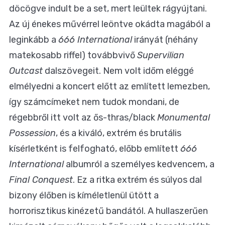
döcögve indult be a set, mert leültek rágyújtani.
Az új énekes művérrel leöntve okádta magából a
leginkább a
666 International
irányát (néhány
matekosabb riffel) továbbvivő
Supervilian
Outcast
dalszövegeit. Nem volt időm eléggé
elmélyedni a koncert előtt az említett lemezben,
így számcímeket nem tudok mondani, de
régebbről itt volt az ős-thras/black
Monumental
Possession
, és a kiváló, extrém és brutális
kísérletként is felfogható, előbb említett
666
International
albumról a személyes kedvencem, a
Final Conquest
. Ez a ritka extrém és súlyos dal
bizony élőben is kíméletlenül ütött a
horrorisztikus kinézetű bandától. A hullaszerűen