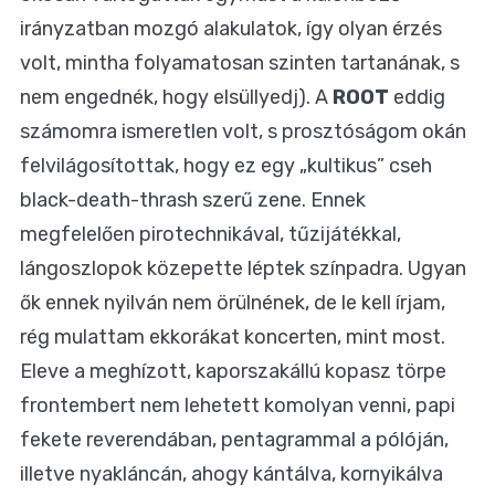
irányzatban mozgó alakulatok, így olyan érzés
volt, mintha folyamatosan szinten tartanának, s
nem engednék, hogy elsüllyedj). A
ROOT
eddig
számomra ismeretlen volt, s prosztóságom okán
felvilágosítottak, hogy ez egy „kultikus” cseh
black-death-thrash szerű zene. Ennek
megfelelően pirotechnikával, tűzijátékkal,
lángoszlopok közepette léptek színpadra. Ugyan
ők ennek nyilván nem örülnének, de le kell írjam,
rég mulattam ekkorákat koncerten, mint most.
Eleve a meghízott, kaporszakállú kopasz törpe
frontembert nem lehetett komolyan venni, papi
fekete reverendában, pentagrammal a pólóján,
illetve nyakláncán, ahogy kántálva, kornyikálva