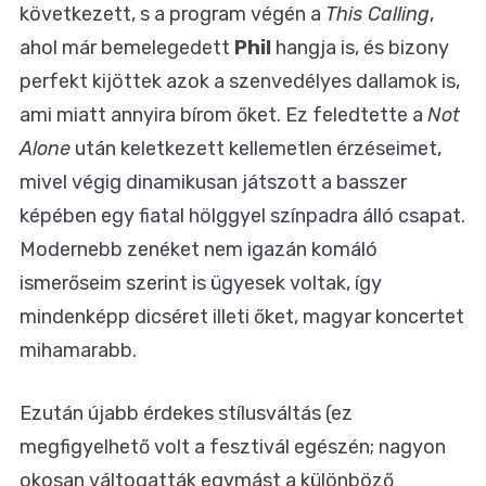
következett, s a program végén a
This Calling
,
ahol már bemelegedett
Phil
hangja is, és bizony
perfekt kijöttek azok a szenvedélyes dallamok is,
ami miatt annyira bírom őket. Ez feledtette a
Not
Alone
után keletkezett kellemetlen érzéseimet,
mivel végig dinamikusan játszott a basszer
képében egy fiatal hölggyel színpadra álló csapat.
Modernebb zenéket nem igazán komáló
ismerőseim szerint is ügyesek voltak, így
mindenképp dicséret illeti őket, magyar koncertet
mihamarabb.
Ezután újabb érdekes stílusváltás (ez
megfigyelhető volt a fesztivál egészén; nagyon
okosan váltogatták egymást a különböző