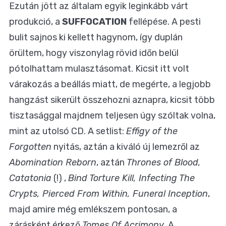
Ezután jött az általam egyik leginkább várt
produkció, a
SUFFOCATION
fellépése. A pesti
bulit sajnos ki kellett hagynom, így duplán
örültem, hogy viszonylag rövid időn belül
pótolhattam mulasztásomat. Kicsit itt volt
várakozás a beállás miatt, de megérte, a legjobb
hangzást sikerült összehozni aznapra, kicsit több
tisztasággal majdnem teljesen úgy szóltak volna,
mint az utolsó CD. A setlist:
Effigy of the
Forgotten
nyitás, aztán a kiváló új lemezről az
Abomination Reborn
, aztán
Thrones of Blood,
Catatonia
(!) ,
Bind Torture Kill, Infecting The
Crypts, Pierced From Within, Funeral Inception
,
majd amire még emlékszem pontosan, a
zárásként érkező
Tomes Of Acrimony
. A