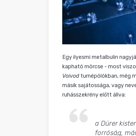
Egy ilyesmi metalbulin nagyj
kapható mörcse - most visz
Voivod
turnépólókban, még m
másik sajátossága, vagy neve
ruhásszekrény előtt állva:
a Dürer kiste
forróság, már