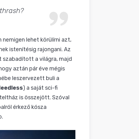
 thrash?
nemigen lehet körülírni azt,
ek istenítésig rajongani. Az
 szabadított a világra, majd
 hogy aztán pár éve mégis
ébe leszervezett buli a
Needless
) a saját sci-fi
eltház is összejött. Szóval
alról érkező kósza
b.