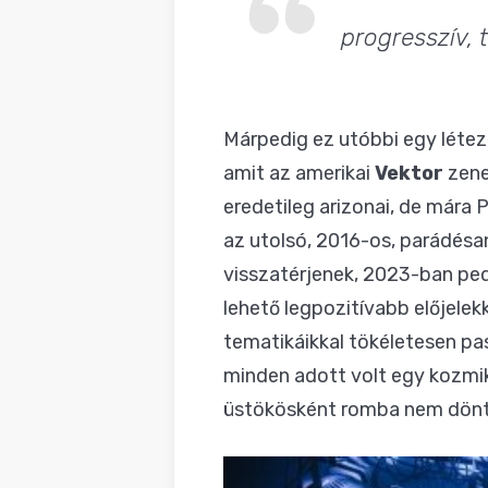
progresszív,
Márpedig ez utóbbi egy létező
amit az amerikai
Vektor
zene
eredetileg arizonai, de mára
az utolsó, 2016-os,
parádésa
visszatérjenek, 2023-ban pedi
lehető legpozitívabb előjelek
tematikáikkal tökéletesen pas
minden adott volt egy kozmik
üstökösként romba nem döntöt