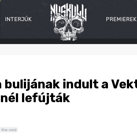
INTERJÚK
PREMIEREK
 bulijának indult a Vekt
nél lefújták
 the void