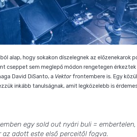
ából alap, hogy sokakon díszelegnek az előzenekarok p
ont cseppet sem meglepő módon rengetegen érkeztek 
aga David DiSanto, a
Vektor
frontembere is. Egy közü
zzük inkább tanulságnak, amit legközelebb is érdemes
remben egy sold out nyári buli = embertelen
 az adott este első perceitől fogva.