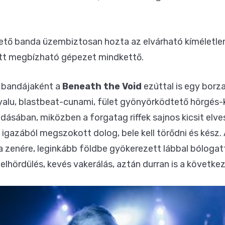
ető banda üzembiztosan hozta az elvárható kíméletlen
tt megbízható gépezet mindkettő.
 bandájaként a
Beneath the Void
ezúttal is egy borz
gyalu, blastbeat-cunami, fület gyönyörködtető hörgé
őadásában, miközben a forgatag riffek sajnos kicsit el
 igazából megszokott dolog, bele kell törődni és kész
 zenére, leginkább földbe gyökerezett lábbal bólogatt
lhördülés, kevés vakerálás, aztán durran is a követke