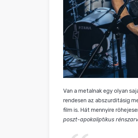
Van a metalnak egy olyan sajá
rendesen az abszurditásig men
film is. Hát mennyire röhejes
poszt-apokaliptikus rénszar