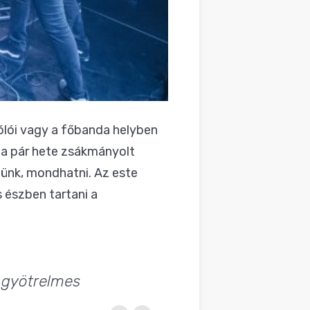
ólói vagy a főbanda helyben
a pár hete zsákmányolt
lünk, mondhatni. Az este
 észben tartani a
, gyötrelmes