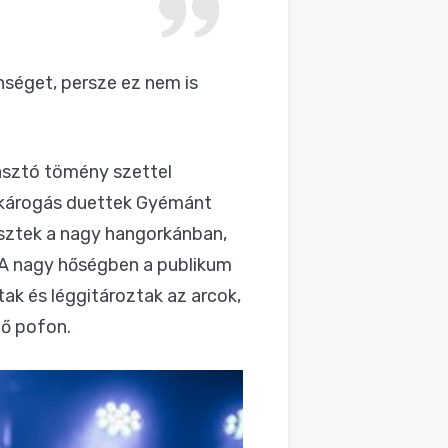
séget, persze ez nem is
asztó tömény szettel
s-károgás duettek Gyémánt
vesztek a nagy hangorkánban,
. A nagy hőségben a publikum
ak és léggitároztak az arcok,
ző pofon.