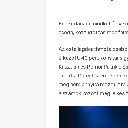
Ennek dacára mindkét felvez
csoda, köztudottan módfele
Az este legdeathmetalosabb
érkezett, 40 perc konstans 
Krisztián és Pornói Patrik el
dehát a Dürer kistermében ez
még nem annyira mozdult rá a
a számok között meg lelkes fe