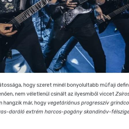
tossága, hogy szeret minél bonyolultabb műfaji definíc
ően, nem véletlenül csinált az ilyesmiből viccet
Zsíro
en hangzik már, hogy
vegetáriánus progresszív grindco
vas-daráló extrém harcos-pogány skandináv-félszige