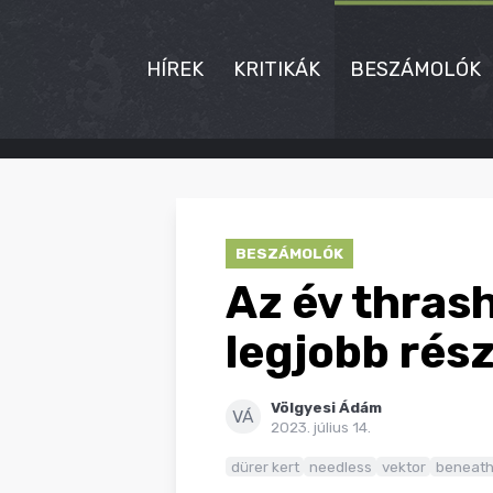
HÍREK
KRITIKÁK
BESZÁMOLÓK
HÍREK
KRITIKÁK
BESZÁMOLÓK
BESZÁMOLÓK
Az év thrash
INTERJÚK
legjobb rész
PREMIEREK
Völgyesi Ádám
KULT
VÁ
2023. július 14.
MÁSVILÁG
dürer kert
needless
vektor
beneath