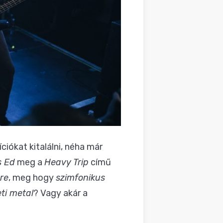
iókat kitalálni, néha már
s Ed
meg a
Heavy Trip
című
re
, meg hogy
szimfonikus
ti metal
? Vagy akár a