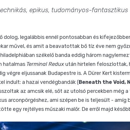
 technikás, epikus, tudományos-fantasztikus
 dolog, legalábbis ennél pontosabban és kifejezőbben 
kar művel, és amit a beavatottak bő tíz éve nem győzn
 Philadelphiában székelő banda eddig három nagylemezt
n hatalmas
Terminal Redux
után hirtelen feloszlottak,
g végre eljussanak Budapestre is. A Dürer Kert kisterm
kel indult: a hazai vendégbandák (
Beneath the Void, 
szoltak az amcsik elé, sőt az utolsó percekben még a t
us arconpörgéshez, ami szépen be is teljesült - amíg b
te egy rejtélyes műszaki malőr. De erről majd későb