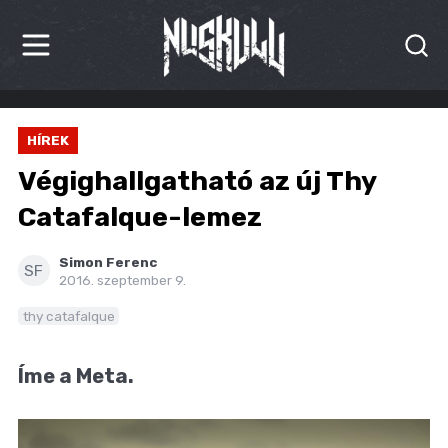
HÍREK
HÍREK
KRITIKÁK
Végighallgatható az új Thy
BESZÁMOLÓK
Catafalque-lemez
INTERJÚK
Simon Ferenc
SF
2016. szeptember 9.
PREMIEREK
thy catafalque
KULT
Íme a Meta.
MÁSVILÁG
BLOG