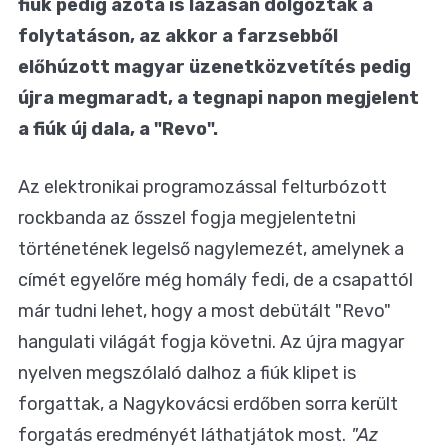
fiúk pedig azóta is lázasan dolgoztak a
folytatáson, az akkor a farzsebből
előhúzott magyar üzenetközvetítés pedig
újra megmaradt, a tegnapi napon megjelent
a fiúk új dala, a "Revo".
Az elektronikai programozással felturbózott
rockbanda az ősszel fogja megjelentetni
történetének legelső nagylemezét, amelynek a
címét egyelőre még homály fedi, de a csapattól
már tudni lehet, hogy a most debütált "Revo"
hangulati világát fogja követni. Az újra magyar
nyelven megszólaló dalhoz a fiúk klipet is
forgattak, a Nagykovácsi erdőben sorra került
forgatás eredményét láthatjátok most.
"Az