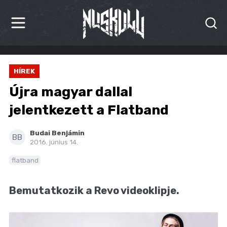
HÍREK
HÍREK
KRITIKÁK
Újra magyar dallal
BESZÁMOLÓK
jelentkezett a Flatband
INTERJÚK
Budai Benjámin
BB
2016. június 14.
PREMIEREK
flatband
KULT
Bemutatkozik a Revo videoklipje.
MÁSVILÁG
BLOG