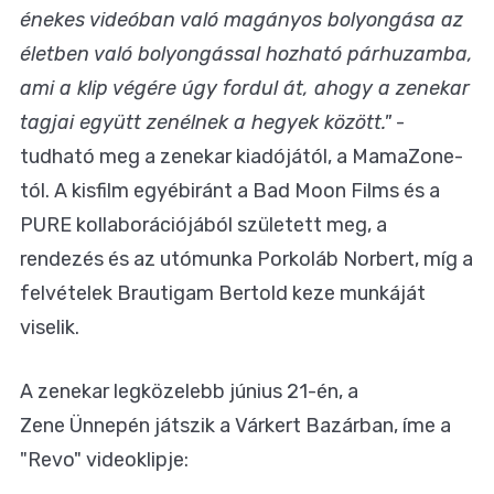
énekes videóban való magányos bolyongása az
életben való bolyongással hozható párhuzamba,
ami a klip végére úgy fordul át, ahogy a zenekar
tagjai együtt zenélnek a hegyek között."
-
tudható meg a zenekar kiadójától, a MamaZone-
tól. A kisfilm egyébiránt a Bad Moon Films és a
PURE kollaborációjából született meg, a
rendezés és az utómunka Porkoláb Norbert, míg a
felvételek Brautigam Bertold keze munkáját
viselik.
A zenekar legközelebb június 21-én, a
Zene Ünnepén játszik a Várkert Bazárban, íme a
"Revo" videoklipje: