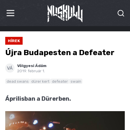
HÍREK
HÍREK
KRITIKÁK
Újra Budapesten a Defeater
BESZÁMOLÓK
Völgyesi Ádám
VÁ
2019. február 1.
INTERJÚK
dead swans
dürer kert
defeater
swain
PREMIEREK
Áprilisban a Dürerben.
KULT
MÁSVILÁG
BLOG