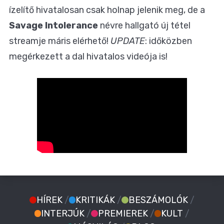
ízelítő hivatalosan csak holnap jelenik meg, de a
Savage Intolerance
névre hallgató új tétel
streamje máris elérhető!
UPDATE
: időközben
megérkezett a dal hivatalos videója is!
HÍREK
/
KRITIKÁK
/
BESZÁMOLÓK
/
INTERJÚK
/
PREMIEREK
/
KULT
/