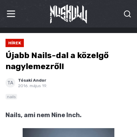
HÍREK
HÍREK
KRITIKÁK
Újabb Nails-dal a közelgő
BESZÁMOLÓK
nagylemezről!
INTERJÚK
Tósaki Andor
TA
2016. május 19.
PREMIEREK
nails
KULT
Nails, ami nem Nine Inch.
MÁSVILÁG
BLOG