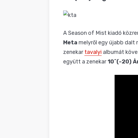
BLOG
A Season of Mist kiadó közr
Meta
melyről egy újabb dalt 
zenekar
tavalyi
albumát követő
együtt a zenekar
10^(-20) 