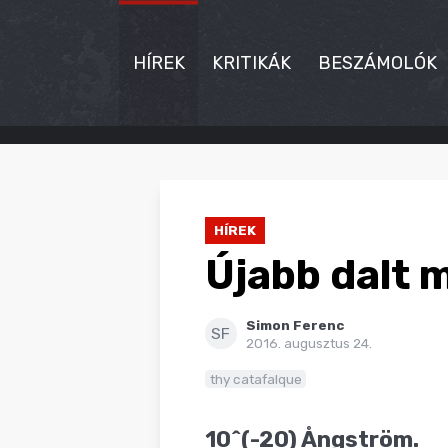
HÍREK
KRITIKÁK
BESZÁMOLÓK
HÍREK
KRITIKÁK
HÍREK
BESZÁMOLÓK
Újabb dalt 
INTERJÚK
Simon Ferenc
PREMIEREK
SF
2016. augusztus 24.
KULT
thy catafalque
MÁSVILÁG
10^(-20) Ångström.