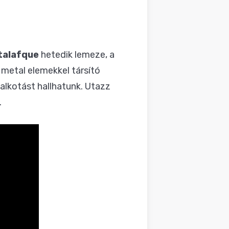
talafque
hetedik lemeze, a
 metal elemekkel társító
alkotást hallhatunk. Utazz
.