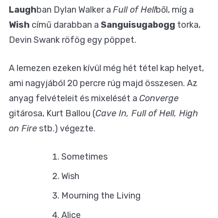
Laugh
ban Dylan Walker a
Full of Hell
ből, míg a
Wish
című darabban a
Sanguisugabogg
torka,
Devin Swank röfög egy pöppet.
A lemezen ezeken kívül még hét tétel kap helyet,
ami nagyjából 20 percre rúg majd összesen. Az
anyag felvételeit és mixelését a
Converge
gitárosa, Kurt Ballou (
Cave In, Full of Hell, High
on Fire
stb.) végezte.
Sometimes
Wish
Mourning the Living
Alice