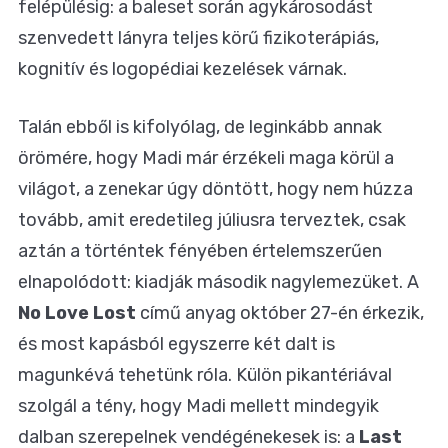
felépülésig: a baleset során agykárosodást
szenvedett lányra teljes körű fizikoterápiás,
kognitív és logopédiai kezelések várnak.
Talán ebből is kifolyólag, de leginkább annak
örömére, hogy Madi már érzékeli maga körül a
világot, a zenekar úgy döntött, hogy nem húzza
tovább, amit eredetileg júliusra terveztek, csak
aztán a történtek fényében értelemszerűen
elnapolódott: kiadják második nagylemezüket. A
No Love Lost
című anyag október 27-én érkezik,
és most kapásból egyszerre két dalt is
magunkévá tehetünk róla. Külön pikantériával
szolgál a tény, hogy Madi mellett mindegyik
dalban szerepelnek vendégénekesek is: a
Last