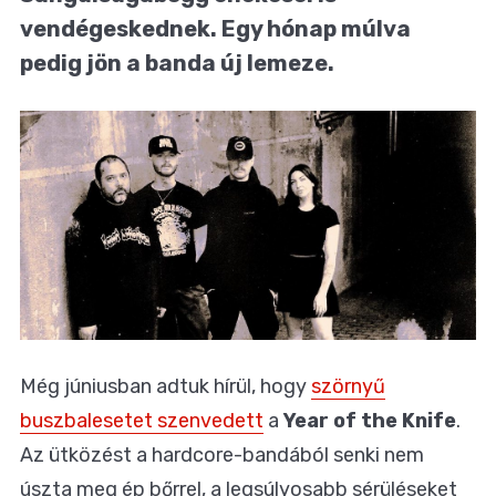
vendégeskednek. Egy hónap múlva
pedig jön a banda új lemeze.
Még júniusban adtuk hírül, hogy
szörnyű
buszbalesetet szenvedett
a
Year of the Knife
.
Az ütközést a hardcore-bandából senki nem
úszta meg ép bőrrel, a legsúlyosabb sérüléseket