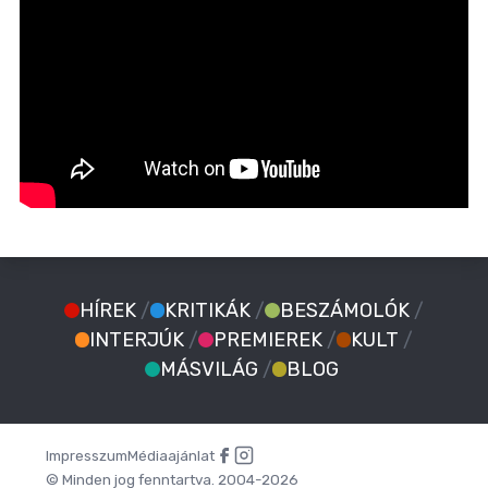
HÍREK
/
KRITIKÁK
/
BESZÁMOLÓK
/
INTERJÚK
/
PREMIEREK
/
KULT
/
MÁSVILÁG
/
BLOG
Impresszum
Médiaajánlat
© Minden jog fenntartva. 2004-2026