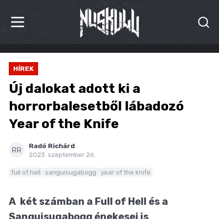
HÍREK
HÍREK
KRITIKÁK
Új dalokat adott ki a
BESZÁMOLÓK
horrorbalesetből lábadozó
Year of the Knife
INTERJÚK
PREMIEREK
Radó Richárd
RR
2023. szeptember 26.
KULT
full of hell
sanguisugabogg
year of the knife
MÁSVILÁG
A két számban a Full of Hell és a
BLOG
Sanguisugabogg énekesei is