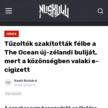
HÍREK
HÍREK
KRITIKÁK
Tűzoltók szakították félbe a
BESZÁMOLÓK
The Ocean új-zélandi buliját,
mert a közönségben valaki e-
INTERJÚK
cigizett
PREMIEREK
Radó Richárd
KULT
RR
2024. június 2.
MÁSVILÁG
the ocean
BLOG
A zenekar nem haragudott az illetőre,