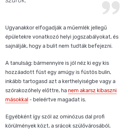
szarok.
Ugyanakkor elfogadják a műemlék jellegű
épületekre vonatkozó helyi jogszabályokat, és
sajnálják, hogy a bulit nem tudták befejezni.
A tanulság: bármennyire is jól néz ki egy kis
hozzáadott füst egy amúgy is füstös bulin,
inkább tartogasd azt a kerthelyiségbe vagy a
szórakozóhely előttre, ha
nem akarsz kibaszni
másokkal
- beleértve magadat is.
Egyébként így szól az ominózus dal profi
körülmények közt, a srácok szülővárosából,