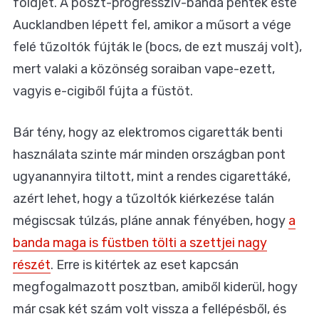
földjét. A poszt-progresszív-banda péntek este
Aucklandben lépett fel, amikor a műsort a vége
felé tűzoltók fújták le (bocs, de ezt muszáj volt),
mert valaki a közönség soraiban vape-ezett,
vagyis e-cigiből fújta a füstöt.
Bár tény, hogy az elektromos cigaretták benti
használata szinte már minden országban pont
ugyanannyira tiltott, mint a rendes cigarettáké,
azért lehet, hogy a tűzoltók kiérkezése talán
mégiscsak túlzás, pláne annak fényében, hogy
a
banda maga is füstben tölti a szettjei nagy
részét
. Erre is kitértek az eset kapcsán
megfogalmazott posztban, amiből kiderül, hogy
már csak két szám volt vissza a fellépésből, és