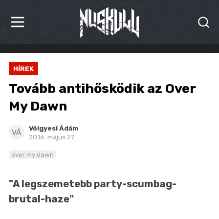
HÍREK
HÍREK
KRITIKÁK
Tovább antihősködik az Over
BESZÁMOLÓK
My Dawn
INTERJÚK
Völgyesi Ádám
VÁ
2016. május 27.
PREMIEREK
over my dawn
KULT
"A legszemetebb party-scumbag-
MÁSVILÁG
brutal-haze"
BLOG