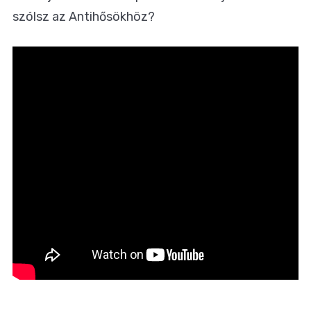
szólsz az Antihősökhöz?