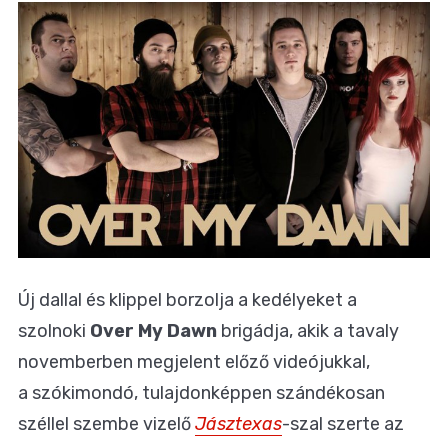
Új dallal és klippel borzolja a kedélyeket a
szolnoki
Over My Dawn
brigádja, akik a tavaly
novemberben megjelent előző videójukkal,
a szókimondó, tulajdonképpen szándékosan
széllel szembe vizelő
Jásztexas
-szal szerte az