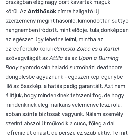
országban elég nagy port kavartak maguk
körül. Az
Antihősök
címre hallgató új
szerzemény megint hasonló, kimondottan suttyó
hangnemben íródott, mint elődje, tulajdonképpen
az egészet úgy lehetne leírni, mintha az
ezredforduló körüli
Ganxsta Zolee és a Kartel
szövegvilágát az
Attila
és az
Upon a Burning
Body
nyomdokain haladó surmóházi deathcore
döngölésbe ágyaznánk - egészen képregénybe
illő az összkép, a hatás pedig garantált. Azt nem
állítjuk, hogy mindenkinek tetszeni fog, de hogy
mindenkinek elég markáns véleménye lesz róla,
abban szinte biztosak vagyunk. Nálam személy
szerint abszolút működik a cucc, főleg a dal
refrénje üt óriásit, de persze ez szubjektív. Te mit