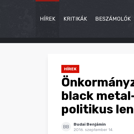
HÍREK
KRITIKÁK
BESZÁMOLÓK
HÍREK
KRITIKÁK
HÍREK
BESZÁMOLÓK
Önkormányza
INTERJÚK
black metal
PREMIEREK
politikus len
KULT
Budai Benjámin
MÁSVILÁG
BB
2016. szeptember 14.