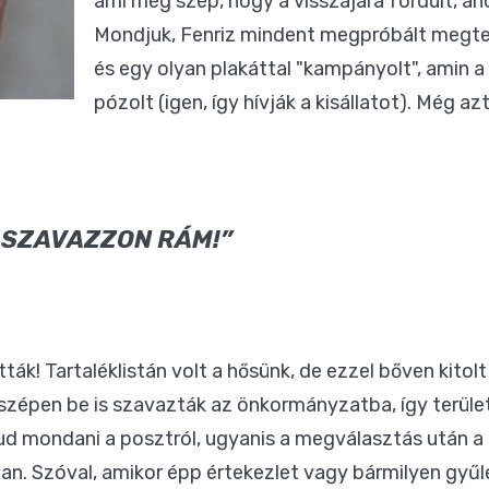
ami még szép, hogy a visszájára fordult, ah
Mondjuk, Fenriz mindent megpróbált megte
és egy olyan plakáttal "kampányolt", amin 
pózolt (igen, így hívják a kisállatot). Még a
 SZAVAZZON RÁM!”
k! Tartaléklistán volt a hősünk, de ezzel bőven kitol
szépen be is szavazták az önkormányzatba, így terület
tud mondani a posztról, ugyanis a megválasztás után a k
an. Szóval, amikor épp értekezlet vagy bármilyen gyűlés