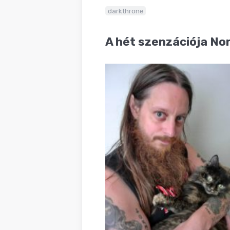
BLOG
darkthrone
A hét szenzációja Nor