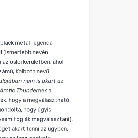
 black metal-legenda
l
(ismertebb nevén
az oslói kerületben, ahol
tszámú, Kolbotn nevű
valójában nem is akart az
Arctic Thunder
nek a
rték, hogy a megválasztható
y gondolta, hogy úgyis
úgysem fogják megválasztani),
éget akart tenni az ügyben,