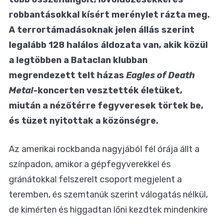
robbantásokkal kísért merénylet rázta meg.
A terrortámadásoknak jelen állás szerint
legalább 128 halálos áldozata van, akik közül
a legtöbben a Bataclan klubban
megrendezett telt házas
Eagles of Death
Metal
-koncerten vesztették életüket,
miután a nézőtérre fegyveresek törtek be,
és tüzet nyitottak a közönségre.
Az amerikai rockbanda nagyjából fél órája állt a
színpadon, amikor a gépfegyverekkel és
gránátokkal felszerelt csoport megjelent a
teremben, és szemtanúk szerint válogatás nélkül,
de kimérten és higgadtan lőni kezdtek mindenkire