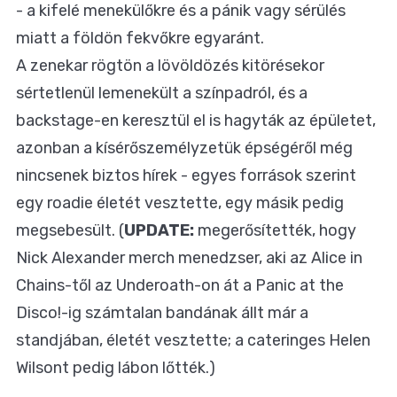
- a kifelé menekülőkre és a pánik vagy sérülés
miatt a földön fekvőkre egyaránt.
A zenekar rögtön a lövöldözés kitörésekor
sértetlenül lemenekült a színpadról, és a
backstage-en keresztül el is hagyták az épületet,
azonban a kísérőszemélyzetük épségéről még
nincsenek biztos hírek - egyes források szerint
egy roadie életét vesztette, egy másik pedig
megsebesült. (
UPDATE:
megerősítették, hogy
Nick Alexander merch menedzser, aki az Alice in
Chains-től az Underoath-on át a Panic at the
Disco!-ig számtalan bandának állt már a
standjában, életét vesztette; a cateringes Helen
Wilsont pedig lábon lőtték.)