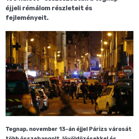
éjjeli rémálom részleteit és
fejleményeit.
Tegnap, november 13-án éjjel Párizs városát
több összehangolt, lövöldözésekkel és