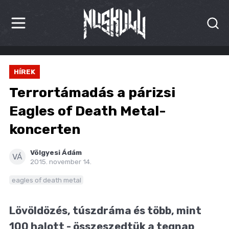
HÍREK
HÍREK
KRITIKÁK
Terrortámadás a párizsi
BESZÁMOLÓK
Eagles of Death Metal-
koncerten
INTERJÚK
PREMIEREK
Völgyesi Ádám
VÁ
2015. november 14.
KULT
eagles of death metal
MÁSVILÁG
Lövöldözés, túszdráma és több, mint
BLOG
100 halott - összeszedtük a tegnap