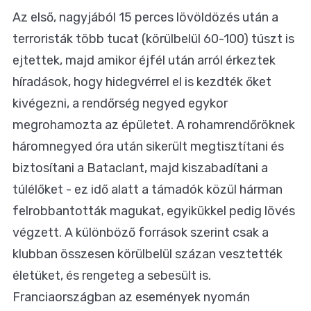
Az első, nagyjából 15 perces lövöldözés után a
terroristák több tucat (körülbelül 60-100) túszt is
ejtettek, majd amikor éjfél után arról érkeztek
híradások, hogy hidegvérrel el is kezdték őket
kivégezni, a rendőrség negyed egykor
megrohamozta az épületet. A rohamrendőröknek
háromnegyed óra után sikerült megtisztítani és
biztosítani a Bataclant, majd kiszabadítani a
túlélőket - ez idő alatt a támadók közül hárman
felrobbantották magukat, egyikükkel pedig lövés
végzett. A különböző források szerint csak a
klubban összesen körülbelül százan vesztették
életüket, és rengeteg a sebesült is.
Franciaországban az események nyomán