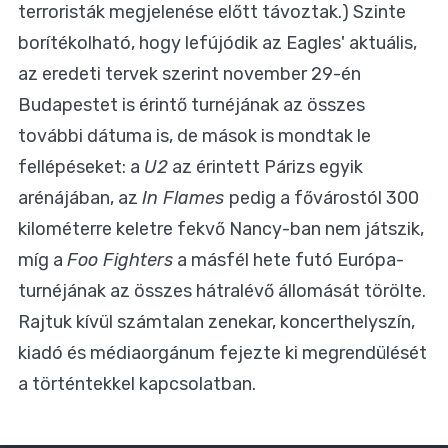
terroristák megjelenése előtt távoztak.) Szinte
borítékolható, hogy lefújódik az Eagles' aktuális,
az eredeti tervek szerint november 29-én
Budapestet is érintő turnéjának az összes
további dátuma is, de mások is mondtak le
fellépéseket: a
U2
az érintett Párizs egyik
arénájában, az
In Flames
pedig a fővárostól 300
kilométerre keletre fekvő Nancy-ban nem játszik,
míg a
Foo Fighters
a másfél hete futó Európa-
turnéjának az összes hátralévő állomását törölte.
Rajtuk kívül számtalan zenekar, koncerthelyszín,
kiadó és médiaorgánum fejezte ki megrendülését
a történtekkel kapcsolatban.