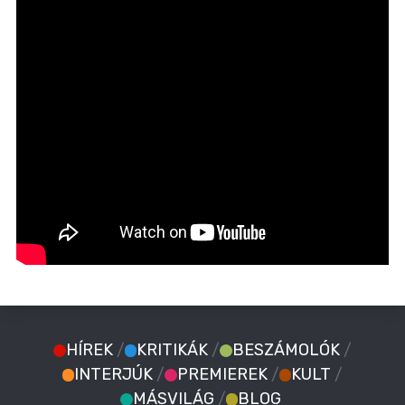
HÍREK
/
KRITIKÁK
/
BESZÁMOLÓK
/
INTERJÚK
/
PREMIEREK
/
KULT
/
MÁSVILÁG
/
BLOG