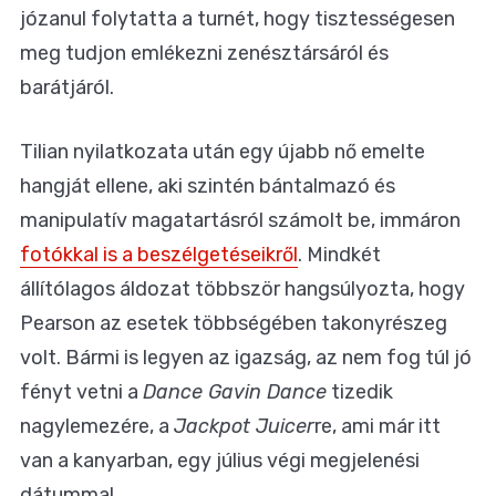
józanul folytatta a turnét, hogy tisztességesen
meg tudjon emlékezni zenésztársáról és
barátjáról.
Tilian nyilatkozata után egy újabb nő emelte
hangját ellene, aki szintén bántalmazó és
manipulatív magatartásról számolt be, immáron
fotókkal is a beszélgetéseikről
. Mindkét
állítólagos áldozat többször hangsúlyozta, hogy
Pearson az esetek többségében takonyrészeg
volt. Bármi is legyen az igazság, az nem fog túl jó
fényt vetni a
Dance Gavin Dance
tizedik
nagylemezére, a
Jackpot Juicer
re, ami már itt
van a kanyarban, egy július végi megjelenési
dátummal.