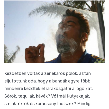
Kezdetben voltak a zenekaros pólók, aztán
eljutottunk oda, hogy a bandák egyre több
mindenre kezdték el rárakosgatni a logóikat.
Sörök, tequilák, kávék? Vótmá! Kutyakaják,
sminktükrök és karácsonyfadíszek? Mindig