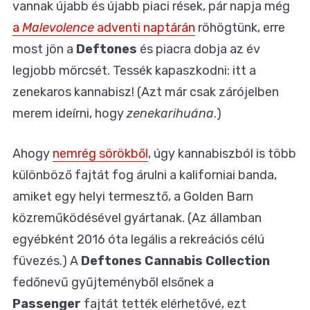
vannak újabb és újabb piaci rések, pár napja még
a
Malevolence
adventi naptárán
röhögtünk, erre
most jön a
Deftones
és piacra dobja az év
legjobb mörcsét. Tessék kapaszkodni: itt a
zenekaros kannabisz! (Azt már csak zárójelben
merem ideírni, hogy
zenekarihuána
.)
Ahogy
nemrég sörökből
, úgy kannabiszból is több
különböző fajtát fog árulni a kaliforniai banda,
amiket egy helyi termesztő, a Golden Barn
közreműködésével gyártanak. (Az államban
egyébként 2016 óta legális a rekreációs célú
füvezés.) A
Deftones Cannabis Collection
fedőnevű gyűjteményből elsőnek a
Passenger
fajtát tették elérhetővé, ezt