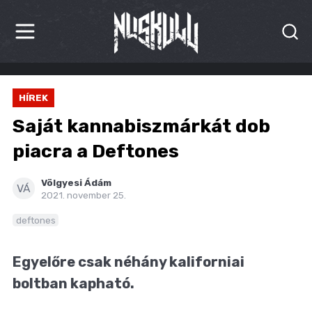
HÍREK
HÍREK
KRITIKÁK
Saját kannabiszmárkát dob
BESZÁMOLÓK
piacra a Deftones
INTERJÚK
Völgyesi Ádám
VÁ
2021. november 25.
PREMIEREK
deftones
KULT
Egyelőre csak néhány kaliforniai
MÁSVILÁG
boltban kapható.
BLOG