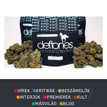
HÍREK
/
KRITIKÁK
/
BESZÁMOLÓK
/
INTERJÚK
/
PREMIEREK
/
KULT
/
MÁSVILÁG
/
BLOG