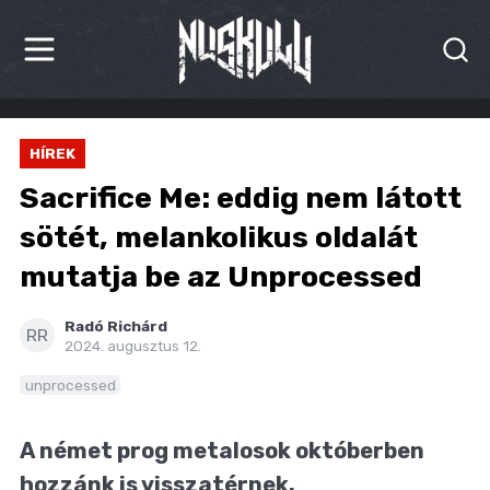
HÍREK
HÍREK
KRITIKÁK
Sacrifice Me: eddig nem látott
BESZÁMOLÓK
sötét, melankolikus oldalát
mutatja be az Unprocessed
INTERJÚK
PREMIEREK
Radó Richárd
RR
2024. augusztus 12.
KULT
unprocessed
MÁSVILÁG
A német prog metalosok októberben
BLOG
hozzánk is visszatérnek.