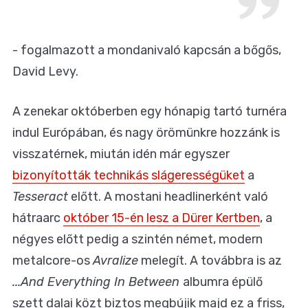
- fogalmazott a mondanivaló kapcsán a bőgős,
David Levy.
A zenekar októberben egy hónapig tartó turnéra
indul Európában, és nagy örömünkre hozzánk is
visszatérnek, miután idén már egyszer
bizonyították technikás slágerességüket
a
Tesseract
előtt. A mostani headlinerként való
hátraarc
október 15-én lesz a Dürer Kertben
, a
négyes előtt pedig a szintén német, modern
metalcore-os
Avralize
melegít. A továbbra is az
...And Everything In Between
albumra épülő
szett dalai közt biztos megbújik majd ez a friss,