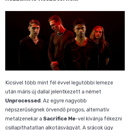
Kicsivel több mint fél évvel legutóbbi lemeze
után máris új dallal jelentkezett a német
Unprocessed
. Az egyre nagyobb
népszerűségnek örvendő progos, alternatív
metalzenekar a
Sacrifice Me
-vel kívánja fékezni
csillapíthatatlan alkotásvágyát. A srácok úgy