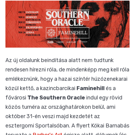
Az új oldalunk beindítása alatt nem tudtunk
rendesen hírezni róla, de mindenképp meg kell róla
emlékeznünk, hogy a hazai színtér húzózenekarai
közül kettő, a kazincbarcikai
Faminehill
és a
fővárosi
The Southern Oracle
indul egy rövid
közös turnéra az országhatárokon belül, ami
október 31-én veszi majd kezdetét az
esztergomi Sportalsóban. A flyert Kókai Barnabás