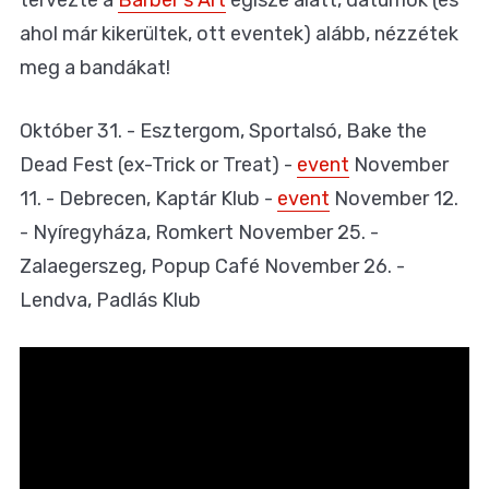
tervezte a
Barber's Art
égisze alatt, dátumok (és
ahol már kikerültek, ott eventek) alább, nézzétek
meg a bandákat!
Október 31. - Esztergom, Sportalsó, Bake the
Dead Fest (ex-Trick or Treat) -
event
November
11. - Debrecen, Kaptár Klub -
event
November 12.
- Nyíregyháza, Romkert November 25. -
Zalaegerszeg, Popup Café November 26. -
Lendva, Padlás Klub