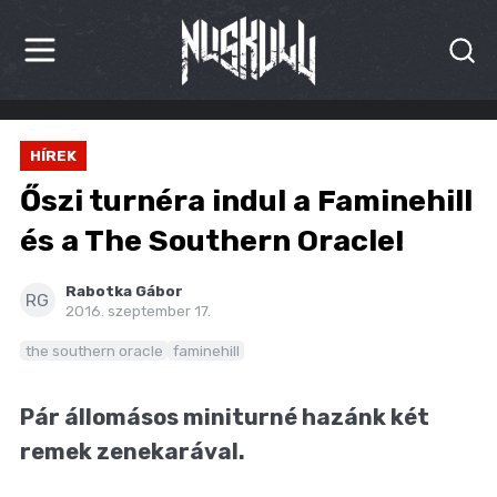
HÍREK
HÍREK
KRITIKÁK
Őszi turnéra indul a Faminehill
BESZÁMOLÓK
és a The Southern Oracle!
INTERJÚK
Rabotka Gábor
RG
2016. szeptember 17.
PREMIEREK
the southern oracle
faminehill
KULT
Pár állomásos miniturné hazánk két
MÁSVILÁG
remek zenekarával.
BLOG