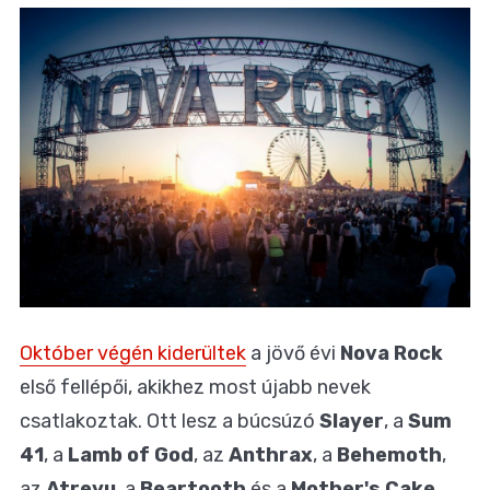
Október végén kiderültek
a jövő évi
Nova Rock
első fellépői, akikhez most újabb nevek
csatlakoztak. Ott lesz a búcsúzó
Slayer
, a
Sum
41
, a
Lamb of God
, az
Anthrax
, a
Behemoth
,
az
Atreyu
, a
Beartooth
és a
Mother's Cake
,