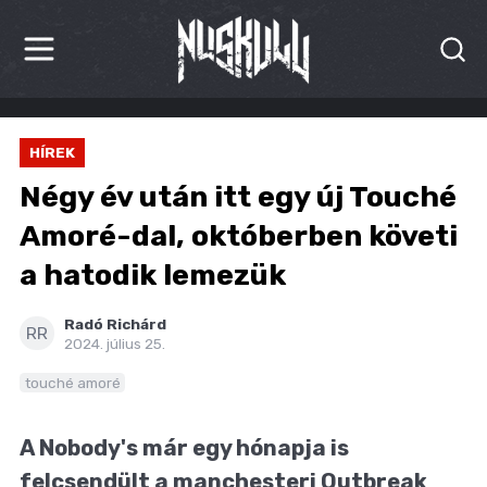
HÍREK
HÍREK
KRITIKÁK
Négy év után itt egy új Touché
BESZÁMOLÓK
Amoré-dal, októberben követi
a hatodik lemezük
INTERJÚK
PREMIEREK
Radó Richárd
RR
2024. július 25.
KULT
touché amoré
MÁSVILÁG
A Nobody's már egy hónapja is
BLOG
felcsendült a manchesteri Outbreak