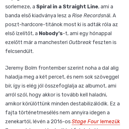
sorlemeze, a
Spiral in a Straight Line
, ami a
banda első kiadványa lesz a
Rise Records
nál. A
poszt-hardcore-titánok most ki is adták róla az
első ízelítőt, a
Nobody's
-t, ami egy hónappal
ezelőtt már a manchesteri
Outbreak
feszten is
felcsendült.
Jeremy Bolm frontember szerint noha a dal alig
haladja meg a két percet, és nem sok szöveggel
bír, így is elég jól összefoglalja az albumot, ami
arról szól, hogy akkor is tovább kell haladni,
amikor körülöttünk minden destabilizálódik. Ez a
fajta történetmesélés nem annyira idegen a
zenekartól, lévén a 2016-os
Stage Four
lemezük