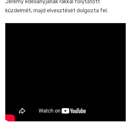
Jeremy édesanyjának rákkal folytatott
küzdelmét, majd elvesztését dolgozta fel.