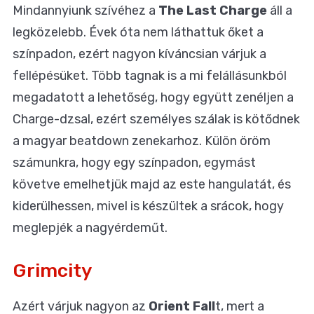
Mindannyiunk szívéhez a
The Last Charge
áll a
legközelebb. Évek óta nem láthattuk őket a
színpadon, ezért nagyon kíváncsian várjuk a
fellépésüket. Több tagnak is a mi felállásunkból
megadatott a lehetőség, hogy együtt zenéljen a
Charge-dzsal, ezért személyes szálak is kötődnek
a magyar beatdown zenekarhoz. Külön öröm
számunkra, hogy egy színpadon, egymást
követve emelhetjük majd az este hangulatát, és
kiderülhessen, mivel is készültek a srácok, hogy
meglepjék a nagyérdeműt.
Grimcity
Azért várjuk nagyon az
Orient Fall
t, mert a