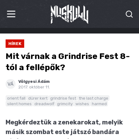
HÍREK
HÍREK
KRITIKÁK
Mit várnak a Grindrise Fest 8-
BESZÁMOLÓK
tól a fellépők?
INTERJÚK
Völgyesi Ádám
VÁ
2017. október 11.
PREMIEREK
orient fall
dürer kert
grindrise fest
the last charge
silent homes
dreadwolf
grimcity
wishes
harmed
KULT
MÁSVILÁG
Megkérdeztük a zenekarokat, melyik
másik szombat este játszó bandára
BLOG