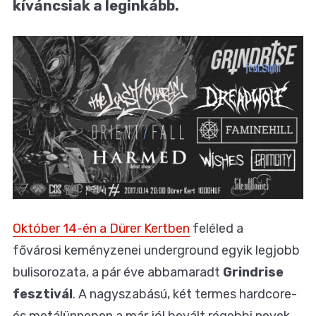
kíváncsiak a leginkább.
Október 14-én a Dürer Kertben
feléled a
fővárosi keményzenei underground egyik legjobb
bulisorozata, a pár éve abbamaradt
Grindrise
fesztivál
. A nagyszabású, két termes hardcore-
és metálünnepen a már jól bevált régebbi nevek