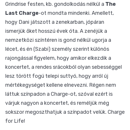
Grindrise festen, kb. gondolkodás nélkül a
The
Last Charge
-ot mondta mindenki. Amellett,
hogy Dani játszott a zenekarban, jópáran
ismerjük őket hosszú évek óta. A zenéjük a
nemzetközi színtéren is gond nélkül ugorja a
lécet, és én (Szabi) személy szerint különös
rajongással figyelem, hogy amikor elkezdik a
koncertet, a rendes srácokból olyan sebességgel
lesz törött fogú telepi suttyó, hogy arról új
mértékegységet kellene elnevezni. Régen nem
láttuk színpadon a Charge-ot, szóval ezért is
várjuk nagyon a koncertet, és reméljük még
sokszor megoszthatjuk a színpadot velük. Charge
for Life!