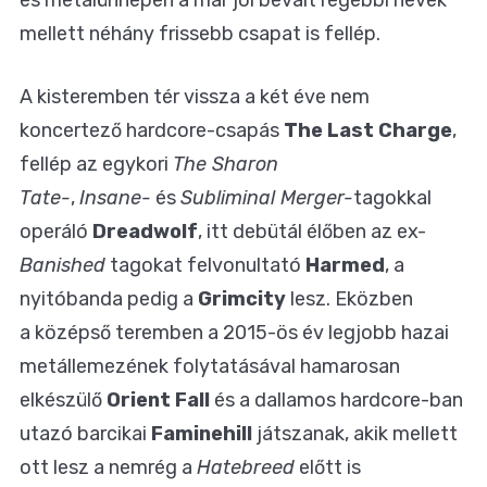
mellett néhány frissebb csapat is fellép.
A kisteremben tér vissza a két éve nem
koncertező hardcore-csapás
The Last Charge
,
fellép az egykori
The Sharon
Tate-
,
Insane-
és
Subliminal Merger-
tagokkal
operáló
Dreadwolf
, itt debütál élőben az ex-
Banished
tagokat felvonultató
Harmed
, a
nyitóbanda pedig a
Grimcity
lesz. Eközben
a középső teremben a 2015-ös év legjobb hazai
metállemezének folytatásával hamarosan
elkészülő
Orient Fall
és a dallamos hardcore-ban
utazó barcikai
Faminehill
játszanak, akik mellett
ott lesz a nemrég a
Hatebreed
előtt is