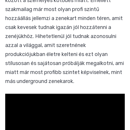
között a személyes kötődés miatt. Emellett
szakmailag már most olyan profi szintű
hozzáállás jellemzi a zenekart minden téren, amit
csak kevesek tudnak igazán jól hozzátenni a
zenéjükhöz. Hihetetlenül jól tudnak azonosulni
azzal a világgal, amit szeretnének
produkciójukban életre kelteni és ezt olyan
stílusosan és sajátosan próbálják megalkotni, ami
miatt már most profibb szintet képviselnek, mint
más underground zenekarok.