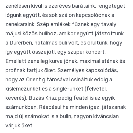
zenélésen kívül is ezeréves barátaink, rengeteget
lógunk együtt, és sok szálon kapcsolódnak a
zenekaraink. Szép emlékek fűznek egy tavaly
májusi közös bulihoz, amikor együtt játszottunk
a Dürerben, hatalmas buli volt, és örültünk, hogy
így együtt összejött egy szuper koncert.
Emellett zeneileg kurva jónak, maximalistának és
profinak tartjuk őket. Személyes kapcsolódás,
hogy az Orient gitárosával csináltuk eddig a
kislemezünket és a single-ünket (felvétel,
keverés), Buzás Krisz pedig featel is az egyik
számunkban. Ráadásul ha minden igaz, játszanak
majd új számokat is a bulin, nagyon kíváncsian
várjuk őket!