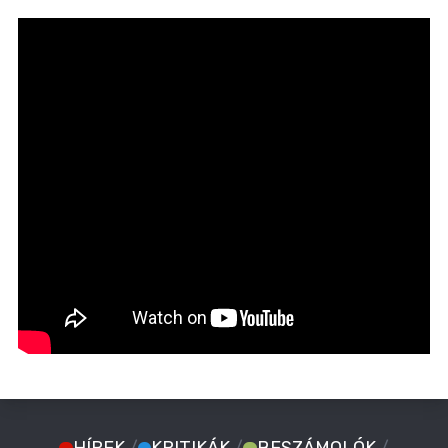
HÍREK
/
KRITIKÁK
/
BESZÁMOLÓK
/