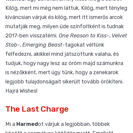
Kilóg, mert mi még nem láttuk. Kilóg, mert tényleg
kíváncsian várjuk és kilóg, mert itt ismerős arcok
mutatják meg, milyen üde színfoltként is tudnak
2017-ben visszatérni.
One Reason to Kiss-
,
Velvet
Stab-
,
Emerging Beast-
tagokat véltünk
felfedezni, akikkel mind játszottunk valaha, és
tudjuk, hogy nagy lesz az öröm majd számunkra
is nézőkként, mert úgy tűnk, hogy a zenekarok
legjobb tulajdonságait sikerült tovább örökíteni.
Hajrá Wishes!
The Last Charge
Mi a
Harmed
ot várjuk a legjobban, többek