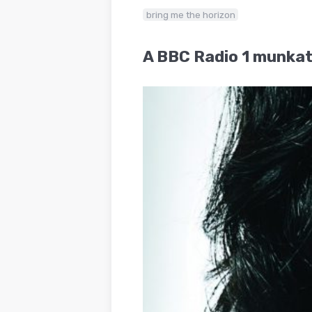
BLOG
bring me the horizon
A BBC Radio 1 munkatá