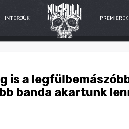
INTERJÚK
PREMIEREK
g is a legfülbemászóbb
b banda akartunk lenn