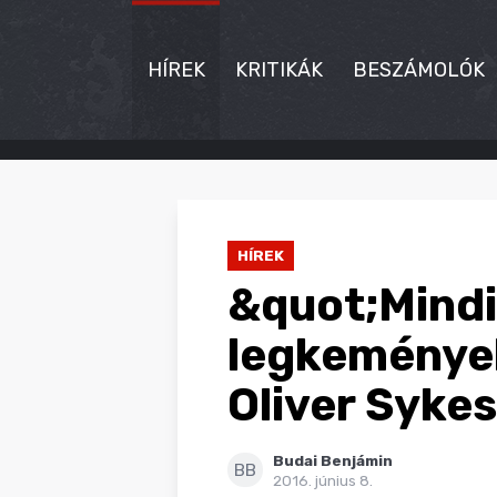
HÍREK
KRITIKÁK
BESZÁMOLÓK
HÍREK
KRITIKÁK
HÍREK
BESZÁMOLÓK
&quot;Mindi
INTERJÚK
legkeményeb
PREMIEREK
Oliver Sykes
KULT
Budai Benjámin
MÁSVILÁG
BB
2016. június 8.