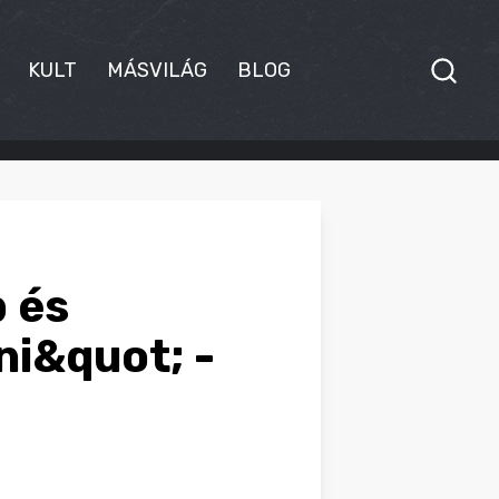
KULT
MÁSVILÁG
BLOG
 és
i&quot; -