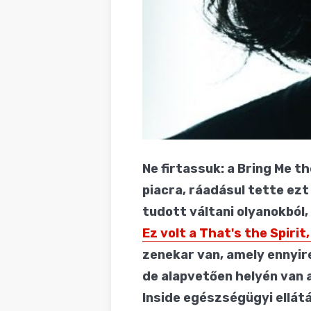
Ne firtassuk: a Bring Me t
piacra, ráadásul tette ezt
tudott váltani olyanokból
Ez volt a That's the Spiri
zenekar van, amely ennyir
de alapvetően helyén van a
Inside egészségügyi ellát