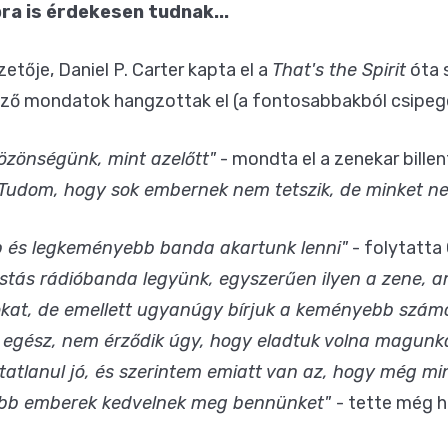
ra is érdekesen tudnak...
tője, Daniel P. Carter kapta el a
That's the Spirit
óta 
ező mondatok hangzottak el (a fontosabbakból csipeg
közönségünk, mint azelőtt"
- mondta el a zenekar billen
 Tudom, hogy sok embernek nem tetszik, de minket nem
b és legkeményebb banda akartunk lenni"
- folytatta 
istás rádióbanda legyünk, egyszerűen ilyen a zene, a
kat, de emellett ugyanúgy bírjuk a keményebb számo
 egész, nem érződik úgy, hogy eladtuk volna magunkat
atatlanul jó, és szerintem emiatt van az, hogy még mi
abb emberek kedvelnek meg bennünket"
- tette még 