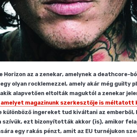
he Horizon az a zenekar, amelynek a deathcore-ból
 egy olyan rocklemezzel, amely akár még guilty p
, akik alapvetően eltolták maguktól a zenekar je
t, amelyet magazinunk szerkesztője is méltatott 
e különböző ingereket tud kiváltani az emberből,
 szívük, ezt bizonyították akkor (is), amikor fel
ására egy rakás pénzt, amit az EU turnéjukon sz