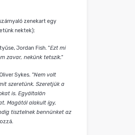
szárnyaló zenekart egy
etünk nektek):
tyűse, Jordan Fish. "
Ezt mi
 zavar, nekünk tetszik."
Oliver Sykes.
"Nem volt
mit szeretünk.
Szeretjük a
kat is.
Egyáltalán
. Magától alakult így,
ndig tisztelnek bennünket az
hozzá.