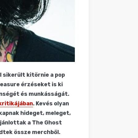
 sikerült kitörnie a pop
leasure érzéseket is ki
lenségét és munkásságát.
kritikájában
. Kevés olyan
 kapnak hideget, meleget,
ajánlottak a The Ghost
edtek össze merchből.