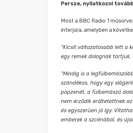
Persze, nyilatkozni tovább
Most a BBC Radio 1 műsorveze
interjúra, amelyben a követk
"Kicsit változatosabb lett a 
egy remek dolognak tartjuk.
"Mindig is a legfülbemászób
szándékos, hogy egy slágerl
popzenét, a fülbemászó dalo
nem érződik erőltetettnek az
és egyszerűen jó így. Vitath
emberek a szcénából, és új