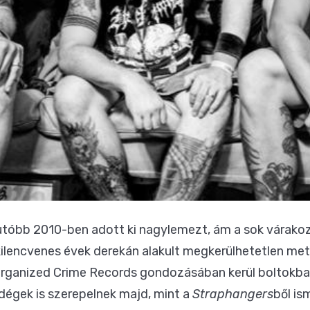
tóbb 2010-ben adott ki nagylemezt, ám a sok várakoz
 kilencvenes évek derekán alakult megkerülhetetlen me
Organized Crime Records gondozásában kerül boltokb
dégek is szerepelnek majd, mint a
Straphangers
ből is