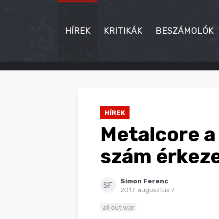
HÍREK
KRITIKÁK
BESZÁMOLÓK
HÍREK
KRITIKÁK
HÍREK
BESZÁMOLÓK
Metalcore a 
INTERJÚK
szám érkeze
PREMIEREK
Simon Ferenc
KULT
SF
2017. augusztus 7.
MÁSVILÁG
all out war