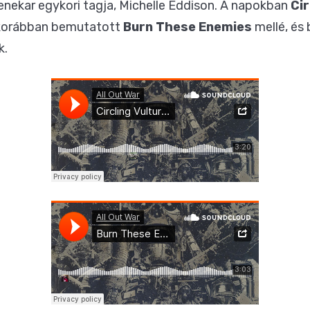
nekar egykori tagja, Michelle Eddison. A napokban
Cir
 a korábban bemutatott
Burn These Enemies
mellé, és 
k.