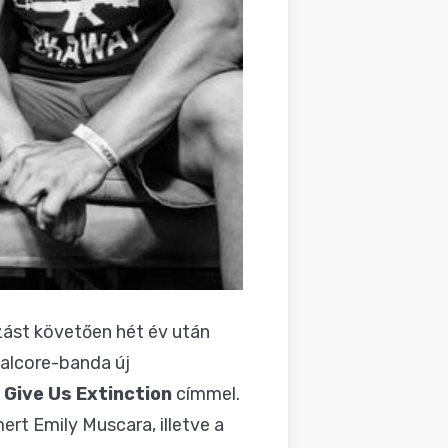
ást követően hét év után
talcore-banda új
a
Give Us Extinction
címmel.
mert Emily Muscara, illetve a