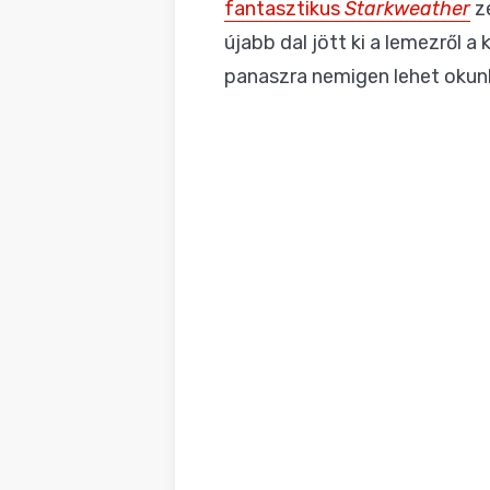
fantasztikus
Starkweather
ze
újabb dal jött ki a lemezről
panaszra nemigen lehet okun