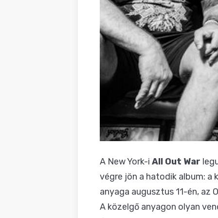
A New York-i
All Out War
legu
végre jön a hatodik album: a
anyaga augusztus 11-én, az 
A közelgő anyagon olyan ven