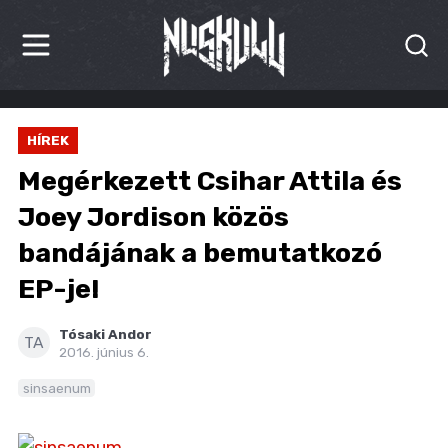
HÍREK
HÍREK
KRITIKÁK
Megérkezett Csihar Attila és
BESZÁMOLÓK
Joey Jordison közös
bandájának a bemutatkozó
INTERJÚK
EP-je!
PREMIEREK
Tósaki Andor
KULT
TA
2016. június 6.
MÁSVILÁG
sinsaenum
BLOG