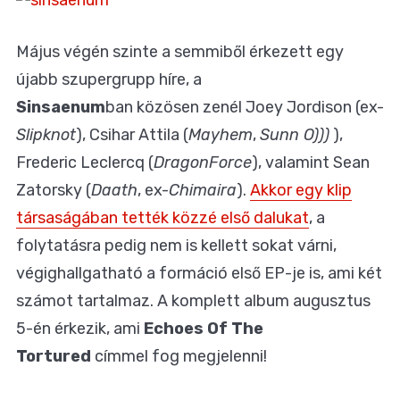
Május végén szinte a semmiből érkezett egy
újabb szupergrupp híre, a
Sinsaenum
ban közösen zenél Joey Jordison (ex-
Slipknot
), Csihar Attila (
Mayhem
,
Sunn O)))
),
Frederic Leclercq (
DragonForce
), valamint Sean
Zatorsky (
Daath
, ex-
Chimaira
).
Akkor egy klip
társaságában tették közzé első dalukat
, a
folytatásra pedig nem is kellett sokat várni,
végighallgatható a formáció első EP-je is, ami két
számot tartalmaz. A komplett album augusztus
5-én érkezik, ami
Echoes Of The
Tortured
címmel fog megjelenni!