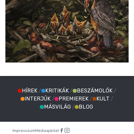
HÍREK
/
KRITIKÁK
/
BESZÁMOLÓK
/
INTERJÚK
/
PREMIEREK
/
KULT
/
MÁSVILÁG
/
BLOG
Impresszum
Médiaajánlat