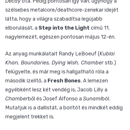
Decay
óta. Pedig pontosan így van, úgyhogy a
szélsebes metalcore/deathcore-zenekar idejét
látta, hogy a világra szabadítsa legújabb
elborulását, a
Step into the Light
című 11.
nagylemezét, egészen pontosan május 12-én.
Az anyag munkálatait Randy LeBoeuf (
Kublai
Khan, Boundaries, Dying Wish, Chamber
stb.)
felügyelte, és már meg is hallgatható róla a
második ízelítő, a
Fresh Bones
. A lemezen
egyébként lesz két vendég is, Jacob Lilly a
Chamber
ből és Josef Alfonso a
Sunami
ból.
Mutatjuk is a dallistát, a borítót és mindkét eddig
megjelent trekket is.