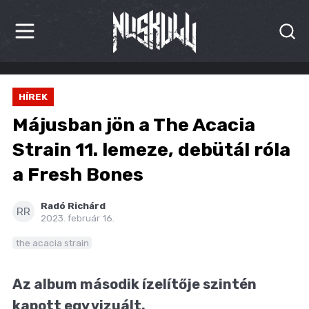
HÍREK
HÍREK
KRITIKÁK
Májusban jön a The Acacia
BESZÁMOLÓK
Strain 11. lemeze, debütál róla
a Fresh Bones
INTERJÚK
PREMIEREK
Radó Richárd
RR
2023. február 16.
KULT
the acacia strain
MÁSVILÁG
Az album második ízelítője szintén
BLOG
kapott egy vizuált.