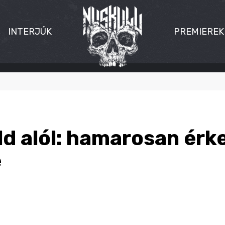
INTERJÚK
PREMIEREK
ld alól: hamarosan érke
e