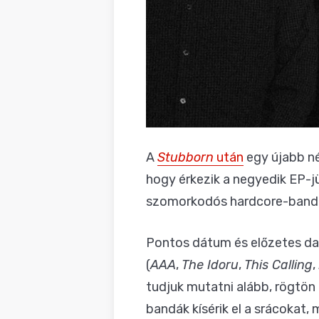
A
Stubborn
után
egy újabb né
hogy érkezik a negyedik EP-j
szomorkodós hardcore-band
Pontos dátum és előzetes da
(
AAA
,
The Idoru
,
This Calling
,
tudjuk mutatni alább, rögtön
bandák kísérik el a srácokat, 