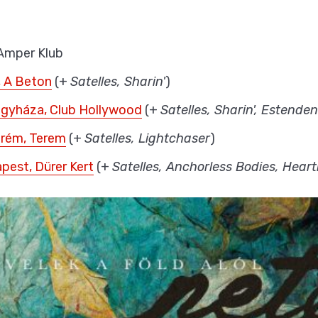
, Amper Klub
r, A Beton
(+
Satelles, Sharin'
)
íregyháza, Club Hollywood
(+
Satelles, Sharin', Estenden
prém, Terem
(+
Satelles, Lightchaser
)
apest, Dürer Kert
(+
Satelles, Anchorless Bodies, Hear