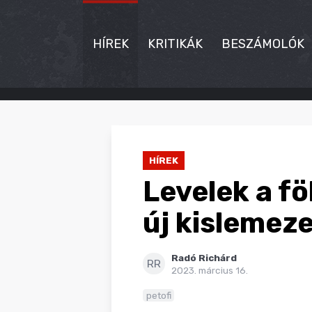
HÍREK
KRITIKÁK
BESZÁMOLÓK
HÍREK
KRITIKÁK
HÍREK
BESZÁMOLÓK
Levelek a fö
INTERJÚK
új kislemez
PREMIEREK
Radó Richárd
KULT
RR
2023. március 16.
MÁSVILÁG
petofi