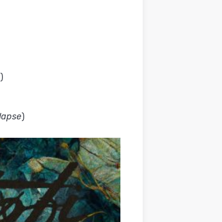
)
tlapse
)