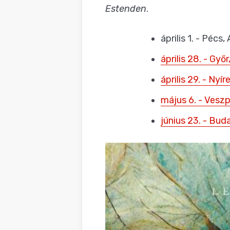
Estenden
.
április 1. - Pécs
április 28. - Győ
április 29. - Ny
május 6. - Vesz
június 23. - Bud