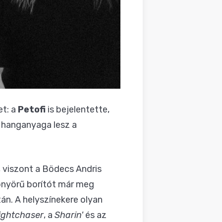
et: a
Petofi
is bejelentette,
 hanganyaga lesz a
 viszont a Bödecs Andris
yönyörű borítót már meg
án. A helyszínekere olyan
ightchaser
, a
Sharin'
és az