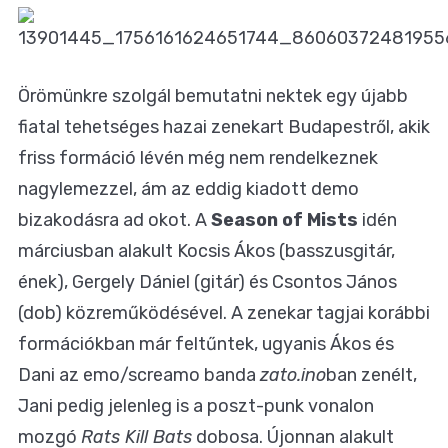
Örömünkre szolgál bemutatni nektek egy újabb
fiatal tehetséges hazai zenekart Budapestről, akik
friss formáció lévén még nem rendelkeznek
nagylemezzel, ám az eddig kiadott demo
bizakodásra ad okot. A
Season of Mists
idén
márciusban alakult Kocsis Ákos (basszusgitár,
ének), Gergely Dániel (gitár) és Csontos János
(dob) közreműködésével. A zenekar tagjai korábbi
formációkban már feltűntek, ugyanis Ákos és
Dani az emo/screamo banda
zato.ino
ban zenélt,
Jani pedig jelenleg is a poszt-punk vonalon
mozgó
Rats Kill Bats
dobosa. Újonnan alakult