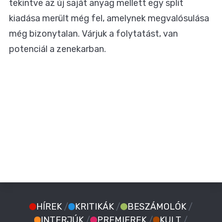
tekintve az új saját anyag mellett egy split
kiadása merült még fel, amelynek megvalósulása
még bizonytalan. Várjuk a folytatást, van
potenciál a zenekarban.
HÍREK
/
KRITIKÁK
/
BESZÁMOLÓK
/
INTERJÚK
/
PREMIEREK
/
KULT
/