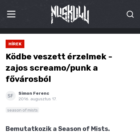
HÍREK
HÍREK
KRITIKÁK
Ködbe veszett érzelmek -
BESZÁMOLÓK
zajos screamo/punk a
fővárosból
INTERJÚK
PREMIEREK
Simon Ferenc
SF
2016. augusztus 17.
KULT
season of mists
MÁSVILÁG
Bemutatkozik a Season of Mists.
BLOG