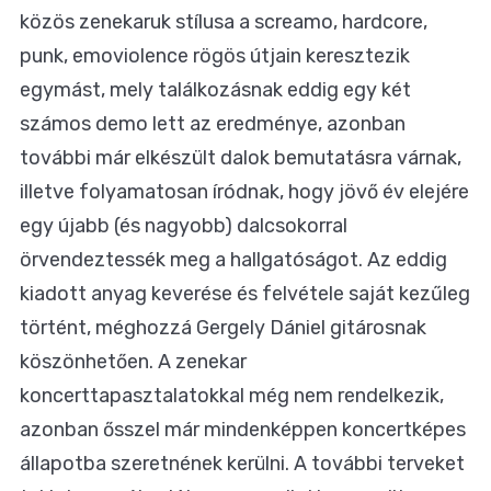
közös zenekaruk stílusa a screamo, hardcore,
punk, emoviolence rögös útjain keresztezik
egymást, mely találkozásnak eddig egy két
számos demo lett az eredménye, azonban
további már elkészült dalok bemutatásra várnak,
illetve folyamatosan íródnak, hogy jövő év elejére
egy újabb (és nagyobb) dalcsokorral
örvendeztessék meg a hallgatóságot. Az eddig
kiadott anyag keverése és felvétele saját kezűleg
történt, méghozzá Gergely Dániel gitárosnak
köszönhetően. A zenekar
koncerttapasztalatokkal még nem rendelkezik,
azonban ősszel már mindenképpen koncertképes
állapotba szeretnének kerülni. A további terveket