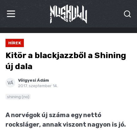
HÍREK
HÍREK
KRITIKÁK
Kitör a blackjazzből a Shining
BESZÁMOLÓK
új dala
INTERJÚK
Völgyesi Ádám
VÁ
2017. szeptember 14.
PREMIEREK
shining (no)
KULT
A norvégok új száma egy nettó
MÁSVILÁG
rocksláger, annak viszont nagyon is jó.
BLOG