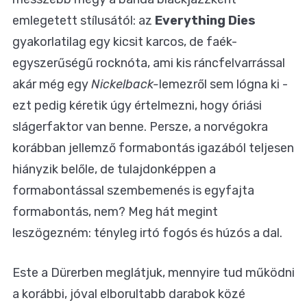
emlegetett stílusától: az
Everything Dies
gyakorlatilag egy kicsit karcos, de faék-
egyszerűségű rocknóta, ami kis ráncfelvarrással
akár még egy
Nickelback-
lemezről sem lógna ki -
ezt pedig kéretik úgy értelmezni, hogy óriási
slágerfaktor van benne. Persze, a norvégokra
korábban jellemző formabontás igazából teljesen
hiányzik belőle, de tulajdonképpen a
formabontással szembemenés is egyfajta
formabontás, nem? Meg hát megint
leszögezném: tényleg irtó fogós és húzós a dal.
Este a Dürerben meglátjuk, mennyire tud működni
a korábbi, jóval elborultabb darabok közé