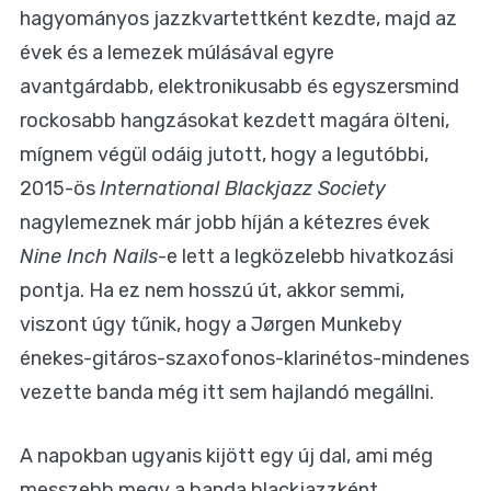
hagyományos jazzkvartettként kezdte, majd az
évek és a lemezek múlásával egyre
avantgárdabb, elektronikusabb és egyszersmind
rockosabb hangzásokat kezdett magára ölteni,
mígnem végül odáig jutott, hogy a legutóbbi,
2015-ös
International Blackjazz Society
nagylemeznek már jobb híján a kétezres évek
Nine Inch Nails
-e lett a legközelebb hivatkozási
pontja. Ha ez nem hosszú út, akkor semmi,
viszont úgy tűnik, hogy a Jørgen Munkeby
énekes-gitáros-szaxofonos-klarinétos-mindenes
vezette banda még itt sem hajlandó megállni.
A napokban ugyanis kijött egy új dal, ami még
messzebb megy a banda blackjazzként