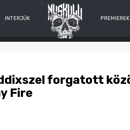
INTERJÚK
PREMIEREK
dixszel forgatott közö
y Fire