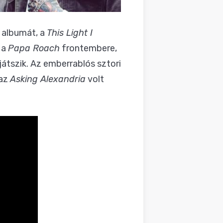
j albumát, a
This Light I
 a
Papa Roach
frontembere,
játszik. Az emberrablós sztori
 az
Asking Alexandria
volt