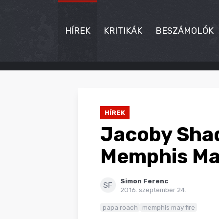
HÍREK
KRITIKÁK
BESZÁMOLÓK
HÍREK
KRITIKÁK
HÍREK
BESZÁMOLÓK
Jacoby Shad
INTERJÚK
Memphis Ma
PREMIEREK
Simon Ferenc
KULT
SF
2016. szeptember 24.
MÁSVILÁG
papa roach
memphis may fire