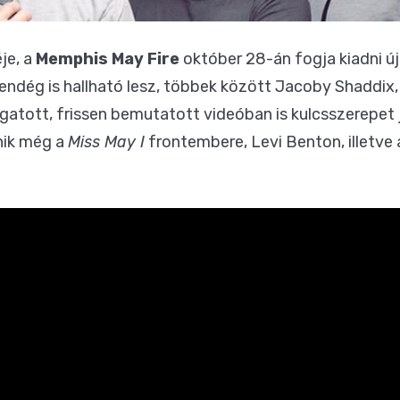
je, a
Memphis May Fire
október 28-án fogja kiadni ú
endég is hallható lesz, többek között Jacoby Shaddix,
gatott, frissen bemutatott videóban is kulcsszerepet 
nik még a
Miss May I
frontembere, Levi Benton, illetve