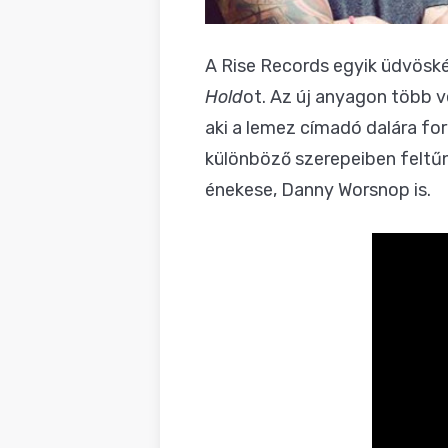
A Rise Records egyik üdvöské
Hold
ot. Az új anyagon több v
aki a lemez címadó dalára for
különböző szerepeiben feltű
énekese, Danny Worsnop is.