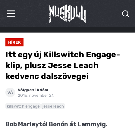
HÍREK
HÍREK
KRITIKÁK
Itt egy új Killswitch Engage-
BESZÁMOLÓK
klip, plusz Jesse Leach
kedvenc dalszövegei
INTERJÚK
PREMIEREK
Völgyesi Ádám
VÁ
2016. november 21.
KULT
killswitch engage
jesse leach
MÁSVILÁG
Bob Marleytól Bonón át Lemmyig.
BLOG