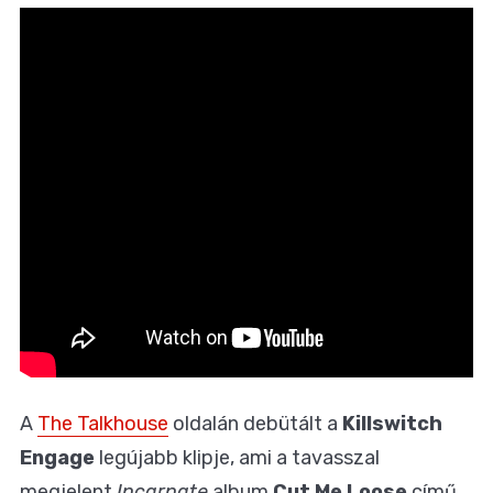
A
The Talkhouse
oldalán debütált a
Killswitch
Engage
legújabb klipje, ami a tavasszal
megjelent
Incarnate
album
Cut Me Loose
című