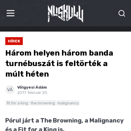
HÍREK
HÍREK
KRITIKÁK
Három helyen három banda
BESZÁMOLÓK
turnébuszát is feltörték a
múlt héten
INTERJÚK
PREMIEREK
Völgyesi Ádám
VÁ
2017. február 20.
KULT
fit for a king
the browning
malignancy
MÁSVILÁG
Pórul járt a The Browning, a Malignancy
BLOG
és a Fit for a King is.