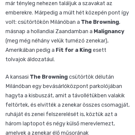
már tényleg nehezen találjuk a szavakat az
emberekre. Márpedig a múlt hét közepén pont így
volt: csütörtökön Milánóban a
The Browning
,
másnap a hollandiai Zaandamban a
Malignancy
(meg még néhány velük turnézó zenekar),
Amerikában pedig a
Fit for a King
esett
tolvajok áldozatául.
A kansasi
The Browning
csütörtök délután
Milánóban egy bevásárlóközpont parkolójában
hagyta a kisbuszát, amit a távollétükben valakik
feltörtek, és elvitték a zenekar összes csomagját,
ruháját és zenei felszerelését is, köztük azt a
három laptopot és négy külső merevlemezt,
amelyek a zenekar élő műsorának