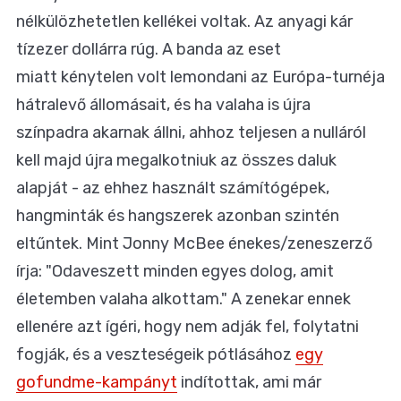
nélkülözhetetlen kellékei voltak. Az anyagi kár
tízezer dollárra rúg. A banda az eset
miatt kénytelen volt lemondani az Európa-turnéja
hátralevő állomásait, és ha valaha is újra
színpadra akarnak állni, ahhoz teljesen a nulláról
kell majd újra megalkotniuk az összes daluk
alapját - az ehhez használt számítógépek,
hangminták és hangszerek azonban szintén
eltűntek. Mint Jonny McBee énekes/zeneszerző
írja: "Odaveszett minden egyes dolog, amit
életemben valaha alkottam." A zenekar ennek
ellenére azt ígéri, hogy nem adják fel, folytatni
fogják, és a veszteségeik pótlásához
egy
gofundme-kampányt
indítottak, ami már