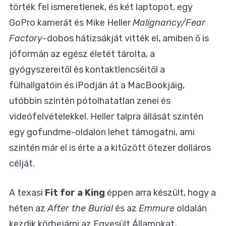
törték fel ismeretlenek, és két laptopot, egy
GoPro kamerát és Mike Heller
Malignancy/Fear
Factory-
dobos hátizsákját vitték el, amiben ő is
jóformán az egész életét tárolta, a
gyógyszereitől és kontaktlencséitől a
fülhallgatóin és iPodján át a MacBookjáig,
utóbbin szintén pótolhatatlan zenei és
videófelvételekkel. Heller talpra állását szintén
egy gofundme-oldalon
lehet támogatni, ami
szintén már el is érte a a kitűzött ötezer dolláros
célját.
A texasi
Fit for a King
éppen arra készült, hogy a
héten az
After the Burial
és az
Emmure
oldalán
kezdik körbejárni az Egyesült Államokat,