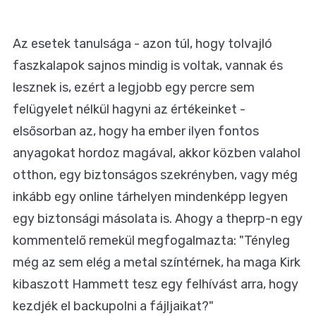
Az esetek tanulsága - azon túl, hogy tolvajló
faszkalapok sajnos mindig is voltak, vannak és
lesznek is, ezért a legjobb egy percre sem
felügyelet nélkül hagyni az értékeinket -
elsősorban az, hogy ha ember ilyen fontos
anyagokat hordoz magával, akkor közben valahol
otthon, egy biztonságos szekrényben, vagy még
inkább egy online tárhelyen mindenképp legyen
egy biztonsági másolata is. Ahogy a theprp-n egy
kommentelő remekül megfogalmazta: "Tényleg
még az sem elég a metal színtérnek, ha maga Kirk
kibaszott Hammett tesz egy felhívást arra, hogy
kezdjék el backupolni a fájljaikat?"