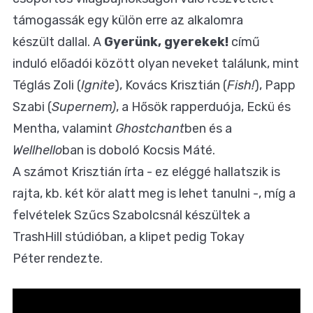
támogassák egy külön erre az alkalomra
készült dallal. A
Gyerünk, gyerekek!
című
induló előadói között olyan neveket találunk, mint
Téglás Zoli (
Ignite
), Kovács Krisztián (
Fish!
), Papp
Szabi (
Supernem)
, a Hősök rapperduója, Eckü és
Mentha, valamint
Ghostchant
ben és a
Wellhello
ban is doboló Kocsis Máté.
A számot Krisztián írta - ez eléggé hallatszik is
rajta, kb. két kör alatt meg is lehet tanulni -, míg a
felvételek Szűcs Szabolcsnál készültek a
TrashHill stúdióban, a klipet pedig Tokay
Péter rendezte.