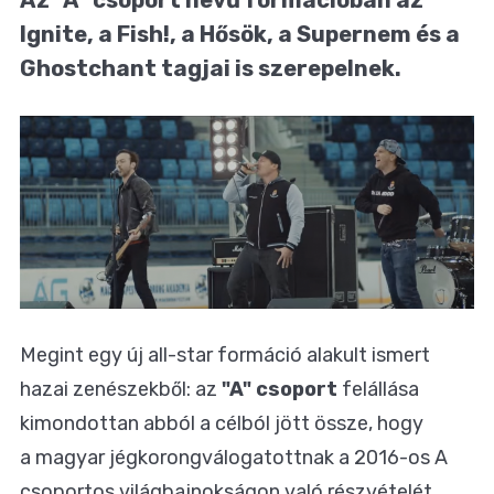
Ignite, a Fish!, a Hősök, a Supernem és a
Ghostchant tagjai is szerepelnek.
Megint egy új all-star formáció alakult ismert
hazai zenészekből: az
"A" csoport
felállása
kimondottan abból a célból jött össze, hogy
a magyar jégkorongválogatottnak a 2016-os A
csoportos világbajnokságon való részvételét