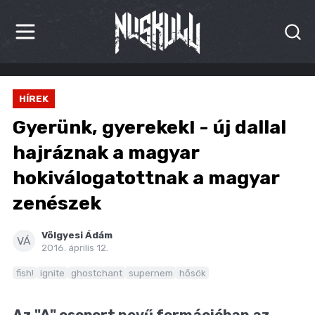
HÍREK
HÍREK
KRITIKÁK
Gyerünk, gyerekek! - új dallal
BESZÁMOLÓK
hajráznak a magyar
hokiválogatottnak a magyar
INTERJÚK
zenészek
PREMIEREK
Völgyesi Ádám
KULT
VÁ
2016. április 12.
MÁSVILÁG
fish!
ignite
ghostchant
supernem
hősök
BLOG
Az "A" csoport nevű formációban az