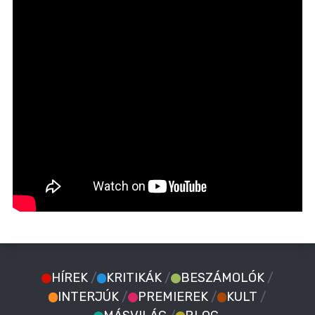
HÍREK
/
KRITIKÁK
/
BESZÁMOLÓK
/
INTERJÚK
/
PREMIEREK
/
KULT
/