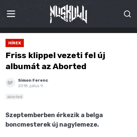
HÍREK
HÍREK
KRITIKÁK
Friss klippel vezeti fel új
BESZÁMOLÓK
albumát az Aborted
INTERJÚK
Simon Ferenc
SF
2018. július 9.
PREMIEREK
aborted
KULT
Szeptemberben érkezik a belga
MÁSVILÁG
boncmesterek új nagylemeze.
BLOG