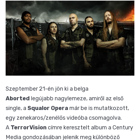
Szeptember 21-én jön ki a belga
Aborted
legújabb nagylemeze, amiről az első
single, a
Squalor Opera
már be is mutatkozott,
egy zenekaros/zenélős videóba csomagolva.
A
TerrorVision
címre keresztelt album a Century
Media gondozásában jelenik meg különböző