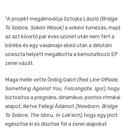
"A projekt megálmodója Sztojka László
(Bridge
To Solace, Sokan Mások)
a sokévi turnézás, majd
az azt követő pár éves szünet után nem fért a
bőrébe és egy vasárnapi ebéd után a délutáni
szieszta helyett megalkotta a bemutatkozó EP
zenei vázát.
Maga mellé vette Ördög Gabit
(Red Line Offside,
Something Against You, Falcongate, Igor)
, hogy
biztosítsa a pregnáns, dinamikus, pontos ritmikai
alapot, illetve Fellegi Ádámot
(Newborn, Bridge
To Solace, The Idoru, In Lak’ech)
, hogy egy picit
egészítse ki és díszítse fel a zenei alapokat