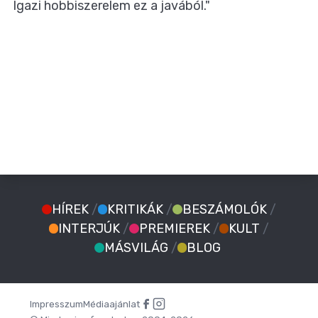
Igazi hobbiszerelem ez a javából."
HÍREK
/
KRITIKÁK
/
BESZÁMOLÓK
/
INTERJÚK
/
PREMIEREK
/
KULT
/
MÁSVILÁG
/
BLOG
Impresszum
Médiaajánlat