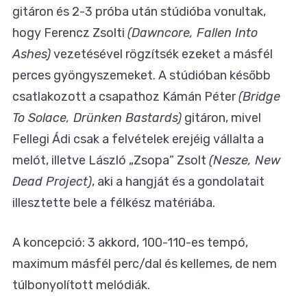
gitáron és 2-3 próba után stúdióba vonultak,
hogy Ferencz Zsolti
(Dawncore, Fallen Into
Ashes)
vezetésével rögzítsék ezeket a másfél
perces gyöngyszemeket. A stúdióban később
csatlakozott a csapathoz Kámán Péter
(Bridge
To Solace, Drünken Bastards)
gitáron, mivel
Fellegi Ádi csak a felvételek erejéig vállalta a
melót, illetve László „Zsopa” Zsolt
(Nesze, New
Dead Project)
, aki a hangját és a gondolatait
illesztette bele a félkész matériába.
A koncepció: 3 akkord, 100-110-es tempó,
maximum másfél perc/dal és kellemes, de nem
túlbonyolított melódiák.