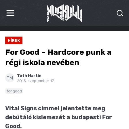
HÍREK
HÍREK
KRITIKÁK
For Good – Hardcore punk a
BESZÁMOLÓK
régi iskola nevében
INTERJÚK
Tóth Martin
TM
2015. szeptember 17.
PREMIEREK
for good
KULT
Vital Signs címmel jelentette meg
MÁSVILÁG
debütáló kislemezét a budapesti For
BLOG
Good.