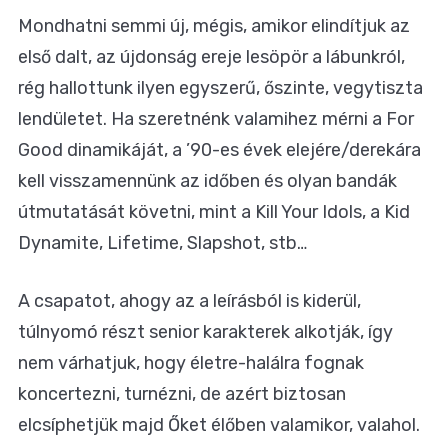
Mondhatni semmi új, mégis, amikor elindítjuk az
első dalt, az újdonság ereje lesöpör a lábunkról,
rég hallottunk ilyen egyszerű, őszinte, vegytiszta
lendületet. Ha szeretnénk valamihez mérni a For
Good dinamikáját, a ’90-es évek elejére/derekára
kell visszamennünk az időben és olyan bandák
útmutatását követni, mint a Kill Your Idols, a Kid
Dynamite, Lifetime, Slapshot, stb…
A csapatot, ahogy az a leírásból is kiderül,
túlnyomó részt senior karakterek alkotják, így
nem várhatjuk, hogy életre-halálra fognak
koncertezni, turnézni, de azért biztosan
elcsíphetjük majd Őket élőben valamikor, valahol.