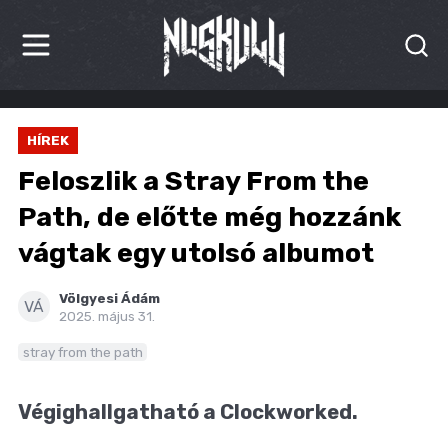
HÍREK
HÍREK
KRITIKÁK
Feloszlik a Stray From the
BESZÁMOLÓK
Path, de előtte még hozzánk
vágtak egy utolsó albumot
INTERJÚK
PREMIEREK
Völgyesi Ádám
VÁ
2025. május 31.
KULT
stray from the path
MÁSVILÁG
Végighallgatható a Clockworked.
BLOG