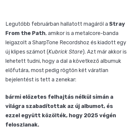
Legutóbb februárban hallatott magáról a
Stray
From the Path
, amikor is a metalcore-banda
leigazolt a SharpTone Recordshoz és kiadott egy
új klipes számot (
Kubrick Stare
). Azt már akkor is
lehetett tudni, hogy a dal a következő albumuk
előfutára, most pedig rögtön két váratlan
bejelentést is tett a zenekar:
bármi előzetes felhajtás nélkül simán a
világra szabadítottak az új albumot, és
ezzel együtt közölték, hogy 2025 végén
feloszlanak.