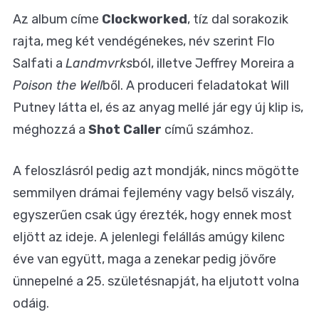
Az album címe
Clockworked
, tíz dal sorakozik
rajta, meg két vendégénekes, név szerint Flo
Salfati a
Landmvrks
ból, illetve Jeffrey Moreira a
Poison the Well
ből. A produceri feladatokat Will
Putney látta el, és az anyag mellé jár egy új klip is,
méghozzá a
Shot Caller
című számhoz.
A feloszlásról pedig azt mondják, nincs mögötte
semmilyen drámai fejlemény vagy belső viszály,
egyszerűen csak úgy érezték, hogy ennek most
eljött az ideje. A jelenlegi felállás amúgy kilenc
éve van együtt, maga a zenekar pedig jövőre
ünnepelné a 25. születésnapját, ha eljutott volna
odáig.