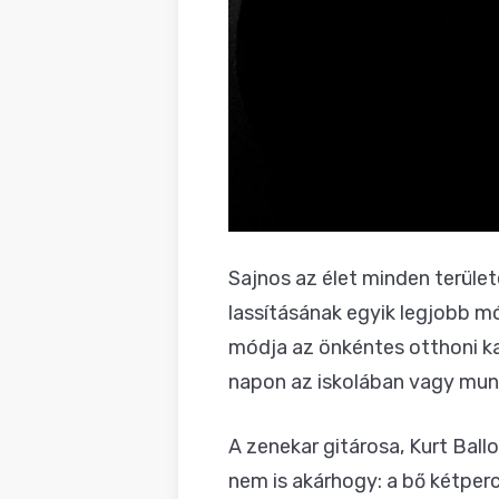
Sajnos az élet minden terület
lassításának egyik legjobb m
módja az önkéntes otthoni ka
napon az iskolában vagy munk
A zenekar gitárosa, Kurt Ball
nem is akárhogy: a bő kétper