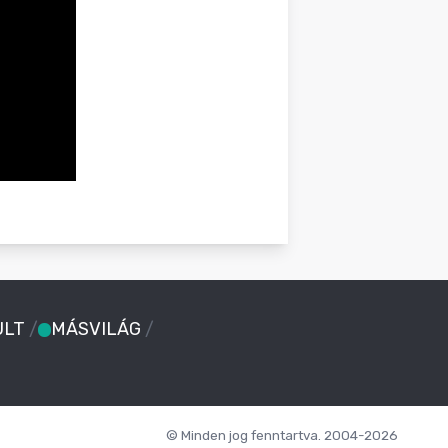
ULT
/
MÁSVILÁG
/
© Minden jog fenntartva. 2004-2026