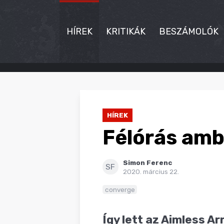
HÍREK
KRITIKÁK
BESZÁMOLÓK
HÍREK
KRITIKÁK
HÍREK
BESZÁMOLÓK
Félórás amb
INTERJÚK
Simon Ferenc
PREMIEREK
SF
2020. március 22.
KULT
converge
MÁSVILÁG
Így lett az Aimless A