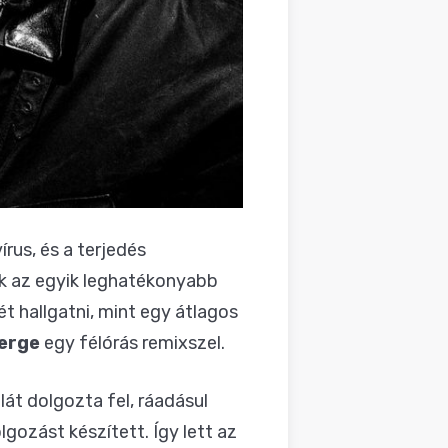
rus, és a terjedés
ek az egyik leghatékonyabb
t hallgatni, mint egy átlagos
erge
egy félórás remixszel.
át dolgozta fel, ráadásul
gozást készített. Így lett az