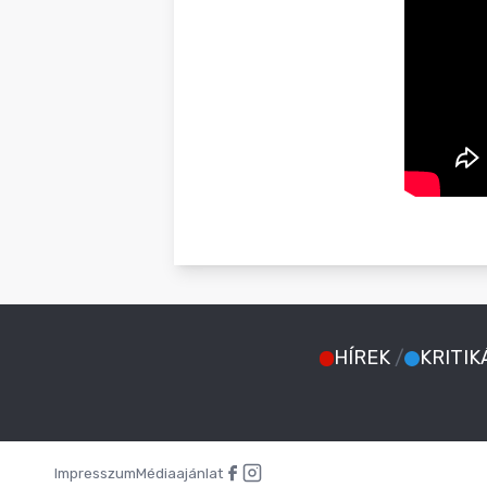
HÍREK
/
KRITIK
Impresszum
Médiaajánlat