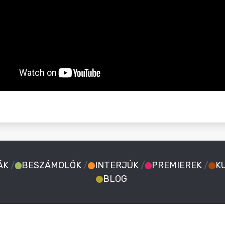
ÁK
/
BESZÁMOLÓK
/
INTERJÚK
/
PREMIEREK
/
K
BLOG