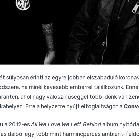
ét súlyosan érinti az egyre jobban elszabaduló koronaví
ódszere, ha minél kevesebb emberrel találkozunk. Enn
rantén, ahol nagy valószínűséggel több időnk van zené
ahelyen. Erre a helyzetre nyújt elfoglaltságot a
Conv
ou a 2012-es
All We Love We Left Behind
album nyitódal
ces dalból egy több mint harmincperces ambient-feldol