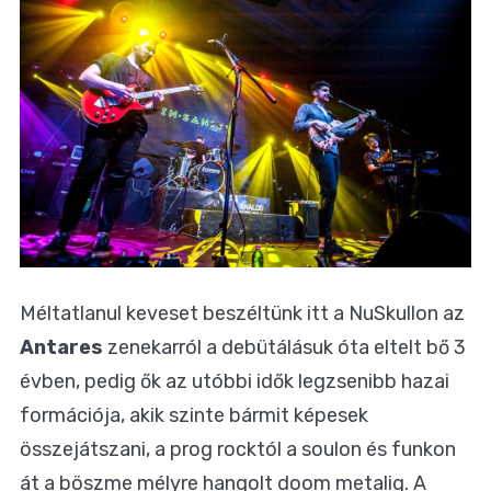
Méltatlanul keveset beszéltünk itt a NuSkullon az
Antares
zenekarról a debütálásuk óta eltelt bő 3
évben, pedig ők az utóbbi idők legzsenibb hazai
formációja, akik szinte bármit képesek
összejátszani, a prog rocktól a soulon és funkon
át a böszme mélyre hangolt doom metalig. A