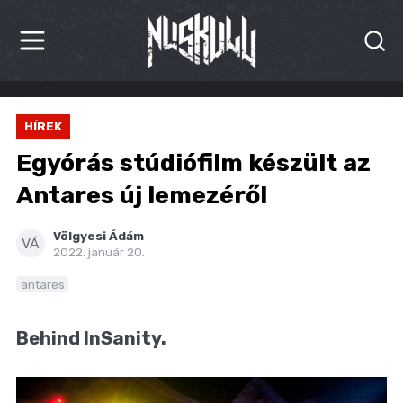
HÍREK
HÍREK
KRITIKÁK
Egyórás stúdiófilm készült az
BESZÁMOLÓK
Antares új lemezéről
INTERJÚK
Völgyesi Ádám
VÁ
2022. január 20.
PREMIEREK
antares
KULT
Behind InSanity.
MÁSVILÁG
BLOG