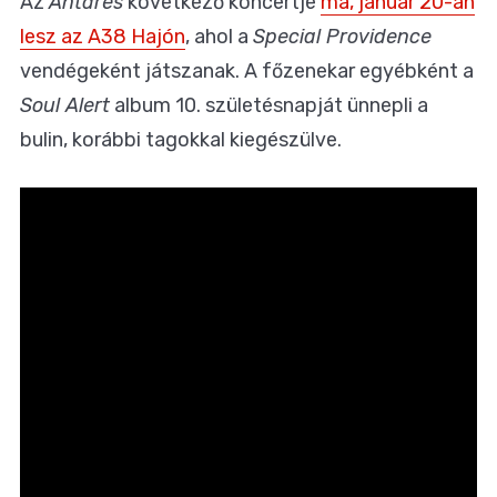
Az
Antares
következő koncertje
ma, január 20-án
lesz az A38 Hajón
, ahol a
Special Providence
vendégeként játszanak. A főzenekar egyébként a
Soul Alert
album 10. születésnapját ünnepli a
bulin, korábbi tagokkal kiegészülve.