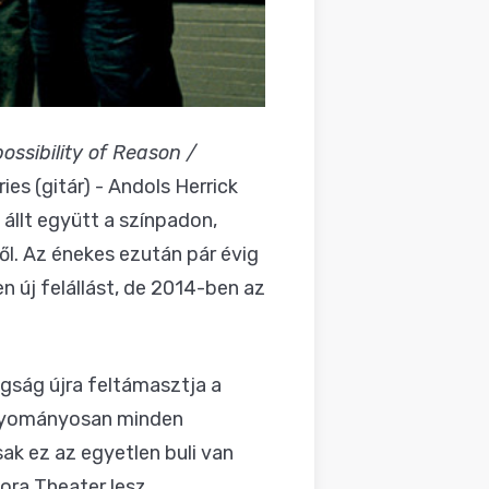
ossibility of Reason /
es (gitár) - Andols Herrick
 állt együtt a színpadon,
ől. Az énekes ezután pár évig
 új felállást, de 2014-ben az
ság újra feltámasztja a
hagyományosan minden
k ez az egyetlen buli van
ora Theater lesz.