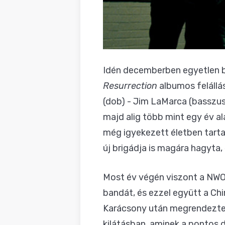
Idén decemberben egyetlen bul
Resurrection
albumos felállás
(dob) - Jim LaMarca (basszus)
majd alig több mint egy év al
még igyekezett életben tarta
új brigádja is magára hagyta,
Most év végén viszont a NWO
bandát, és ezzel együtt a Ch
Karácsony után megrendeztek 
kilátásban, aminek a pontos 