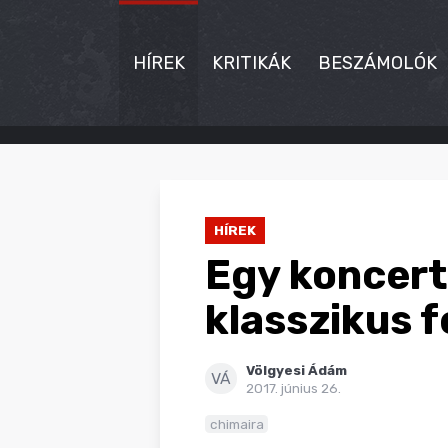
HÍREK
KRITIKÁK
BESZÁMOLÓK
HÍREK
KRITIKÁK
HÍREK
BESZÁMOLÓK
Egy koncert 
INTERJÚK
klasszikus f
PREMIEREK
Völgyesi Ádám
KULT
VÁ
2017. június 26.
MÁSVILÁG
chimaira