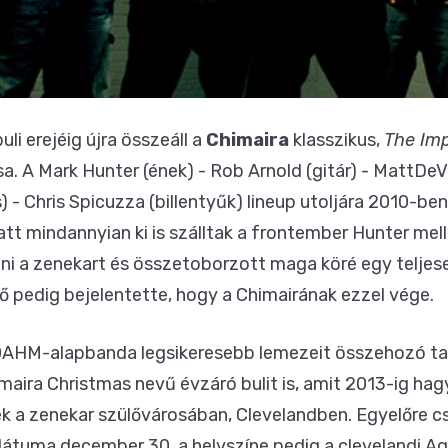
i erejéig újra összeáll a
Chimaira
klasszikus,
The Imp
a. A Mark Hunter (ének) - Rob Arnold (gitár) - MattDeVri
 - Chris Spicuzza (billentyűk) lineup utoljára 2010-ben
att mindannyian ki is szálltak a frontember Hunter mell
ni a zenekart és összetoborzott maga köré egy teljesen
 ő pedig bejelentette, hogy a Chimairának ezzel vége.
AHM-alapbanda legsikeresebb lemezeit összehozó tag
imaira Christmas nevű évzáró bulit is, amit 2013-ig 
a zenekar szülővárosában, Clevelandben. Egyelőre csa
dátuma december 30, a helyszíne pedig a clevelandi Ag