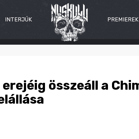
INTERJÚK
PREMIEREK
erejéig összeáll a Chi
elállása