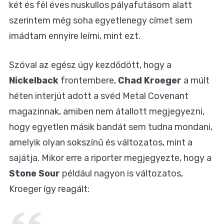
két és fél éves nuskullos pályafutásom alatt
szerintem még soha egyetlenegy címet sem
imádtam ennyire leírni, mint ezt.
Szóval az egész úgy kezdődött, hogy a
Nickelback
frontembere,
Chad Kroeger
a múlt
héten interjút adott a svéd Metal Covenant
magazinnak, amiben nem átallott megjegyezni,
hogy egyetlen másik bandát sem tudna mondani,
amelyik olyan sokszínű és változatos, mint a
sajátja. Mikor erre a riporter megjegyezte, hogy a
Stone Sour
például nagyon is változatos,
Kroeger így reagált: