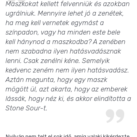
Maszkokat kellett felvenniük és azokban
ugrálniuk. Mennyire lehet jó a zenétek,
ha meg kell vernetek egymást a
színpadon, vagy ha minden este bele
kell hánynod a maszkodba? A zenében
nem szabadna ilyen hatásvadásznak
lenni. Csak zenélni kéne. Semelyik
kedvenc zeném nem ilyen hatásvadász.
Aztán megunta, hogy egy maszk
mögött ül, azt akarta, hogy az emberek
lássák, hogy néz ki, és akkor elindította a
Stone Sour-t.
Nyilván nem telt el sok idő, amíg valaki kikérdezte