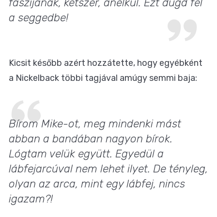
faszijának, kétszer, anélkül. Ezt dugd fel
a seggedbe!
Kicsit később azért hozzátette, hogy egyébként
a Nickelback többi tagjával amúgy semmi baja:
Bírom Mike-ot, meg mindenki mást
abban a bandában nagyon bírok.
Lógtam velük együtt. Egyedül a
lábfejarcúval nem lehet ilyet. De tényleg,
olyan az arca, mint egy lábfej, nincs
igazam?!