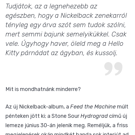
Tudjátok, az a legnehezebb az
egészben, hogy a Nickelback zenekarról
tényleg egy árva szót sem tudok szólni,
mert semmi bajunk semelyikükkel. Csak
vele. Úgyhogy haver, öleld meg a Hello
Kitty párnádat az ágyban, és kussolj.
Mit is mondhatnánk minderre?
Az új Nickelback-album, a
Feed the Machine
múlt
pénteken jött ki; a Stone Sour
Hydrograd
című új
lemeze június 30-án jelenik meg. Reméljük, a friss
megjelenések okán mindkét banda sok interjút ad