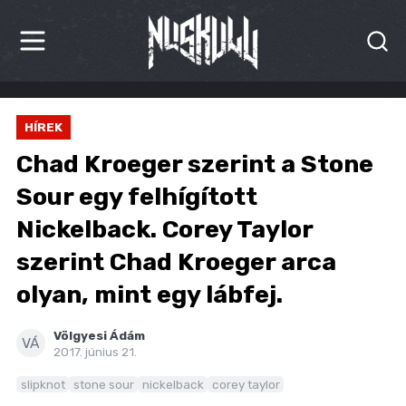
HÍREK
HÍREK
KRITIKÁK
Chad Kroeger szerint a Stone
BESZÁMOLÓK
Sour egy felhígított
Nickelback. Corey Taylor
INTERJÚK
szerint Chad Kroeger arca
PREMIEREK
olyan, mint egy lábfej.
KULT
Völgyesi Ádám
VÁ
MÁSVILÁG
2017. június 21.
slipknot
stone sour
nickelback
corey taylor
BLOG