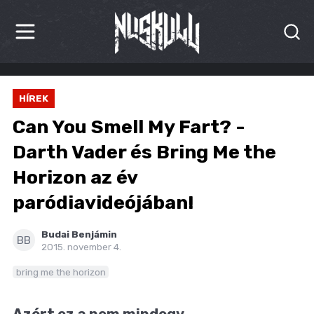
HÍREK
HÍREK
KRITIKÁK
Can You Smell My Fart? -
BESZÁMOLÓK
Darth Vader és Bring Me the
Horizon az év
INTERJÚK
paródiavideójában!
PREMIEREK
Budai Benjámin
KULT
BB
2015. november 4.
MÁSVILÁG
bring me the horizon
BLOG
Azért ez a nem mindegy.