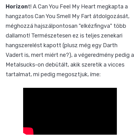
Horizon
t! A Can You Feel My Heart megkapta a
hangzatos Can You Smell My Fart átdolgozását,
méghozzá hajszálpontosan "elkézfingva" több
dallamot! Természetesen ez is teljes zenekari
hangszerelést kapott (plusz még egy Darth
Vadert is, mert miért ne?), a végeredmény pedig a
Metalsucks-on debütált, akik szeretik a vicces
tartalmat, mi pedig megosztjuk, íme: