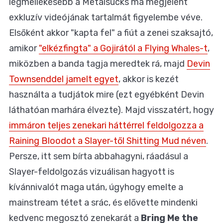
legmellékesebb a Metalsucks ma megjelent
exkluzív videójának tartalmát figyelembe véve.
Elsőként akkor "kapta fel" a fiút a zenei szaksajtó,
amikor
"elkézfingta" a Gojirától a Flying Whales-t
,
miközben a banda tagja meredtek rá, majd
Devin
Townsenddel jamelt egyet
, akkor is kezét
használta a tudjátok mire (ezt egyébként Devin
láthatóan marhára élvezte). Majd visszatért, hogy
immáron teljes zenekari háttérrel feldolgozza a
Raining Bloodot a Slayer-től Shitting Mud néven
.
Persze, itt sem bírta abbahagyni, ráadásul a
Slayer-feldolgozás vizuálisan hagyott is
kívánnivalót maga után, úgyhogy emelte a
mainstream tétet a srác, és elővette mindenki
kedvenc megosztó zenekarát a
Bring Me the