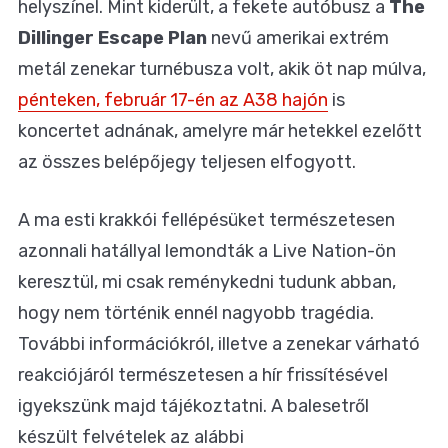
helyszínel. Mint kiderült, a fekete autóbusz a
The
Dillinger Escape Plan
nevű amerikai extrém
metál zenekar
turnébusza volt, akik öt nap múlva,
pénteken, február 17-én az A38 hajón
is
koncertet adnának, amelyre már hetekkel ezelőtt
az összes belépőjegy teljesen elfogyott.
A ma esti krakkói fellépésüket természetesen
azonnali hatállyal lemondták a Live Nation-ön
keresztül, mi csak reménykedni tudunk abban,
hogy nem történik ennél nagyobb tragédia.
További információkról, illetve a zenekar várható
reakciójáról természetesen a hír frissítésével
igyekszünk majd tájékoztatni. A balesetről
készült felvételek az alábbi