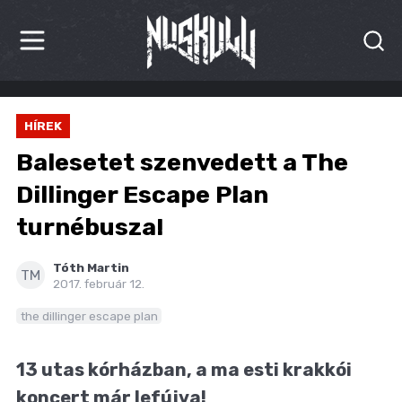
HÍREK
HÍREK
KRITIKÁK
Balesetet szenvedett a The
BESZÁMOLÓK
Dillinger Escape Plan
turnébusza!
INTERJÚK
PREMIEREK
Tóth Martin
TM
2017. február 12.
KULT
the dillinger escape plan
MÁSVILÁG
13 utas kórházban, a ma esti krakkói
BLOG
koncert már lefújva!