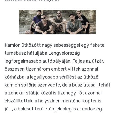
Kamion ütközött nagy sebességgel egy fekete
turnébusz hátuljába Lengyelország
legforgalmasabb autópályáján. Teljes az útzár,
összesen tizenhárom embert vittek azonnal
kórházba, a legsúlyosabb sérülést az ütköző
kamion sofőrje szenvedte, de a busz utasai, tehát
a zenekar stábja közül is tizenegy főt azonnal
elszállítottak, a helyszínen mentőhelikopter is
járt, a baleset területén jelenleg is a rendőrség