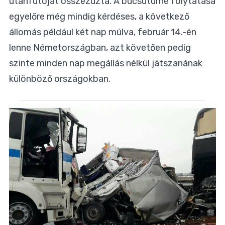
utánfutóját összezúzta. A búcsúturné folytatása
egyelőre még mindig kérdéses, a következő
állomás például két nap múlva, február 14.-én
lenne Németországban, azt követően pedig
szinte minden nap megállás nélkül játszanának
különböző országokban.