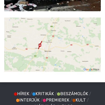
HÍREK
/
KRITIKÁK
/
BESZÁMOLÓK
/
INTERJÚK
/
PREMIEREK
/
KULT
/