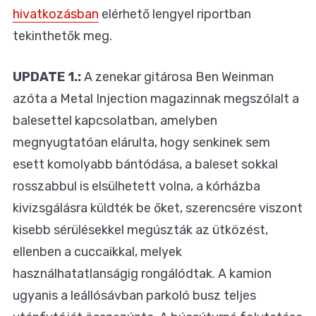
hivatkozásban
elérhető lengyel riportban
tekinthetők meg.
UPDATE 1.:
A zenekar gitárosa Ben Weinman
azóta a Metal Injection magazinnak megszólalt a
balesettel kapcsolatban, amelyben
megnyugtatóan elárulta, hogy senkinek sem
esett komolyabb bántódása, a baleset sokkal
rosszabbul is elsülhetett volna, a kórházba
kivizsgálásra küldték be őket, szerencsére viszont
kisebb sérülésekkel megúszták az ütközést,
ellenben a cuccaikkal, melyek
használhatatlanságig rongálódtak. A kamion
ugyanis a leállósávban parkoló busz teljes